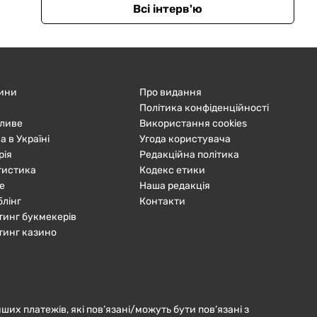
Всі інтерв'ю
ини
Про видання
Політика конфіденційності
ливе
Використання cookies
а в Україні
Угода користувача
рія
Редакційна політика
тистика
Кодекс етики
е
Наша редакція
блінг
Контакти
тинг букмекерів
тинг казино
нших платежів, які пов’язані/можуть бути пов’язані з