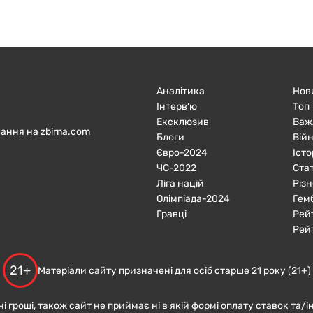
Аналітика
Нов
Інтерв'ю
Топ
Ексклюзив
Важ
ання на zbirna.com
Блоги
Війн
Євро-2024
Істо
ЧC-2022
Ста
Ліга націй
Різн
Олімпіада-2024
Гем
Гравці
Рей
Рей
21+
Матеріали сайту призначені для осіб старше 21 року (21+)
ні гроші, також сайт не приймає ні в якій формі оплату ставок та/і