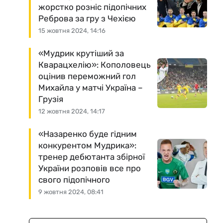
жорстко розніс підопічних
Реброва за гру з Чехією
15 жовтня 2024, 14:16
«Мудрик крутіший за
Кварацхелію»: Кополовець
оцінив переможний гол
Михайла у матчі Україна –
Грузія
12 жовтня 2024, 14:17
«Назаренко буде гідним
конкурентом Мудрика»:
тренер дебютанта збірної
України розповів все про
свого підопічного
9 жовтня 2024, 08:41