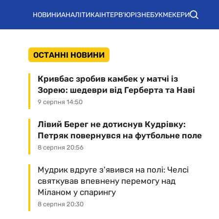
НОВИНИ
АНАЛІТИКА
ІНТЕРВ'Ю
РІЗНЕ
БУКМЕКЕРИ
ОСТАННІ НОВИНИ
Кривбас зробив камбек у матчі із
Зорею: шедеври від Герберта та Наві
9 серпня 14:50
Лівий Берег не дотиснув Кудрівку:
Петряк повернувся на футбольне поле
8 серпня 20:56
Мудрик вдруге з'явився на полі: Челсі
святкував впевнену перемогу над
Міланом у спарингу
8 серпня 20:30