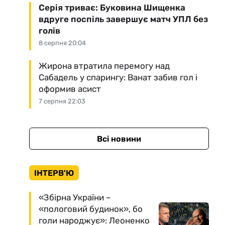
Серія триває: Буковина Шищенка
вдруге поспіль завершує матч УПЛ без
голів
8 серпня 20:04
Жирона втратила перемогу над
Сабадель у спарингу: Ванат забив гол і
оформив асист
7 серпня 22:03
Всі новини
ІНТЕРВ'Ю
«Збірна України –
«пологовий будинок», бо
голи народжує»: Леоненко