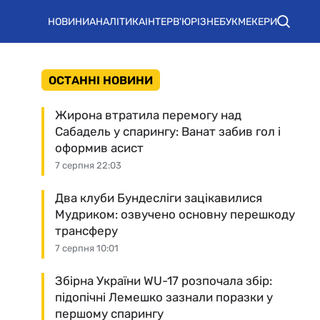
НОВИНИ
АНАЛІТИКА
ІНТЕРВ'Ю
РІЗНЕ
БУКМЕКЕРИ
ОСТАННІ НОВИНИ
Жирона втратила перемогу над
Сабадель у спарингу: Ванат забив гол і
оформив асист
7 серпня 22:03
Два клуби Бундесліги зацікавилися
Мудриком: озвучено основну перешкоду
трансферу
7 серпня 10:01
Збірна України WU-17 розпочала збір:
підопічні Лемешко зазнали поразки у
першому спарингу