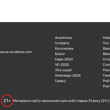
Аналітика
Нов
Інтерв'ю
Топ
Ексклюзив
Важ
ання на zbirna.com
Блоги
Війн
Євро-2024
Істо
ЧC-2022
Ста
Ліга націй
Різн
Олімпіада-2024
Гем
Гравці
Рей
Рей
21+
Матеріали сайту призначені для осіб старше 21 року (21+)