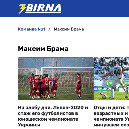
команда №1
Максим Брама
Максим Брама
На злобу дня. Львов-2020 и
Отцы и дети: 
стаж его футболистов в
возрастных и
юношеском чемпионате
чемпионата У
Украины
минувшем се