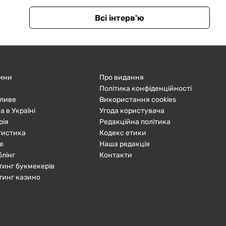
Всі інтерв'ю
ини
Про видання
Політика конфіденційності
ливе
Використання cookies
а в Україні
Угода користувача
рія
Редакційна політика
тистика
Кодекс етики
е
Наша редакція
блінг
Контакти
тинг букмекерів
тинг казино