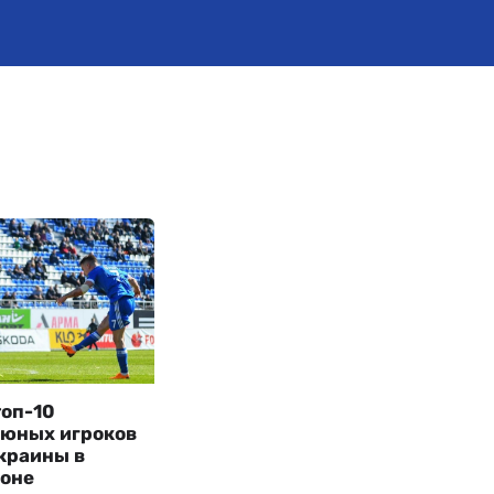
топ-10
 юных игроков
краины в
зоне