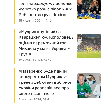
голи народжує»: Леоненко
жорстко розніс підопічних
Реброва за гру з Чехією
15 жовтня 2024, 14:16
«Мудрик крутіший за
Кварацхелію»: Кополовець
оцінив переможний гол
Михайла у матчі Україна –
Грузія
12 жовтня 2024, 14:17
«Назаренко буде гідним
конкурентом Мудрика»:
тренер дебютанта збірної
України розповів все про
свого підопічного
9 жовтня 2024, 08:41