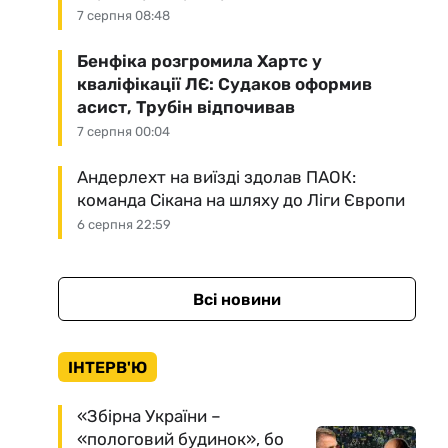
7 серпня 08:48
Бенфіка розгромила Хартс у
кваліфікації ЛЄ: Судаков оформив
асист, Трубін відпочивав
7 серпня 00:04
Андерлехт на виїзді здолав ПАОК:
команда Сікана на шляху до Ліги Європи
6 серпня 22:59
Всі новини
ІНТЕРВ'Ю
«Збірна України –
«пологовий будинок», бо