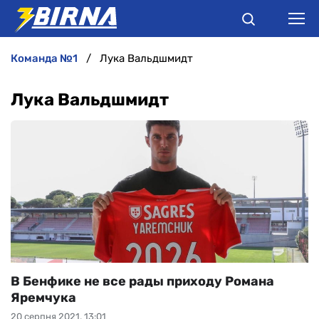
команда №1
Лука Вальдшмидт
НОВИНИ
Лука Вальдшмидт
АНАЛІТИКА
ІНТЕРВ'Ю
РІЗНЕ
БУКМЕКЕРИ
В Бенфике не все рады приходу Романа
Яремчука
20 серпня 2021, 13:01