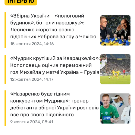
ІНТЕРВ'Ю
«Збірна України – «пологовий
будинок», бо голи народжує»:
Леоненко жорстко розніс
підопічних Реброва за гру з Чехією
15 жовтня 2024, 14:16
«Мудрик крутіший за Кварацхелію»:
Кополовець оцінив переможний
гол Михайла у матчі Україна – Грузія
12 жовтня 2024, 14:17
«Назаренко буде гідним
конкурентом Мудрика»: тренер
дебютанта збірної України розповів
все про свого підопічного
9 жовтня 2024, 08:41