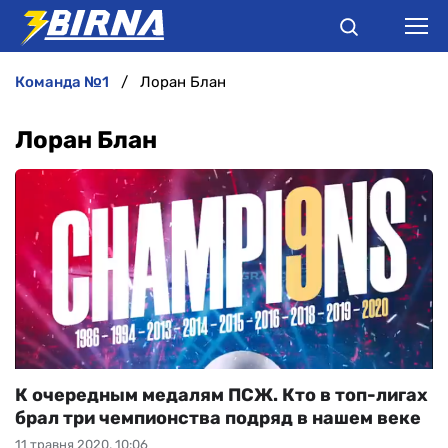
команда №1
Лоран Блан
НОВИНИ
Лоран Блан
АНАЛІТИКА
ІНТЕРВ'Ю
РІЗНЕ
БУКМЕКЕРИ
К очередным медалям ПСЖ. Кто в топ-лигах
брал три чемпионства подряд в нашем веке
11 травня 2020, 10:06