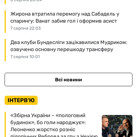
Жирона втратила перемогу над Сабадель у
спарингу: Ванат забив гол і оформив асист
7 серпня 22:03
Два клуби Бундесліги зацікавилися Мудриком:
озвучено основну перешкоду трансферу
7 серпня 10:01
Всі новини
ІНТЕРВ'Ю
«Збірна України – «пологовий
будинок», бо голи народжує»:
Леоненко жорстко розніс
підопічних Реброва за гру з Чехією