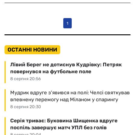
1
ОСТАННІ НОВИНИ
Лівий Берег не дотиснув Кудрівку: Петряк
повернувся на футбольне поле
8 серпня 20:56
Мудрик вдруге з'явився на полі: Челсі святкував
впевнену перемогу над Міланом у спарингу
8 серпня 20:30
Серія триває: Буковина Шищенка вдруге
поспіль завершує матч УПЛ без голів
8 серпня 20:04