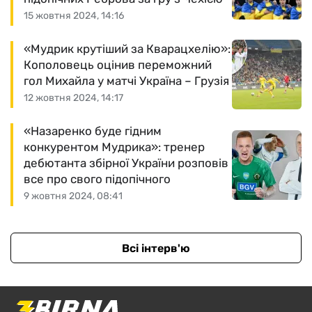
15 жовтня 2024, 14:16
«Мудрик крутіший за Кварацхелію»:
Кополовець оцінив переможний
гол Михайла у матчі Україна – Грузія
12 жовтня 2024, 14:17
«Назаренко буде гідним
конкурентом Мудрика»: тренер
дебютанта збірної України розповів
все про свого підопічного
9 жовтня 2024, 08:41
Всі інтерв'ю