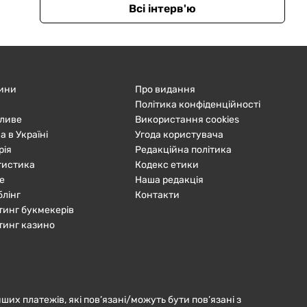
Всі інтерв'ю
ини
Про видання
Політика конфіденційності
ливе
Використання cookies
а в Україні
Угода користувача
рія
Редакційна політика
тистика
Кодекс етики
е
Наша редакція
блінг
Контакти
тинг букмекерів
тинг казино
нших платежів, які пов’язані/можуть бути пов’язані з