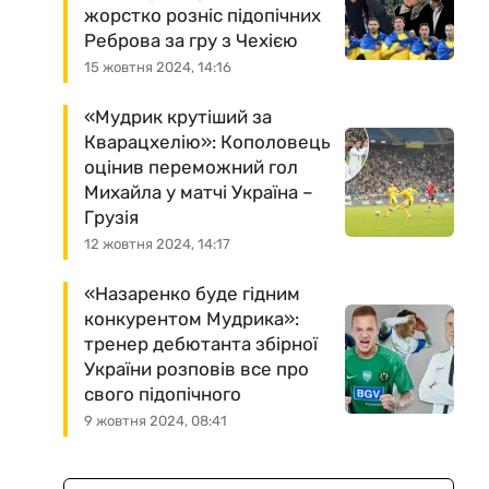
жорстко розніс підопічних
Реброва за гру з Чехією
15 жовтня 2024, 14:16
«Мудрик крутіший за
Кварацхелію»: Кополовець
оцінив переможний гол
Михайла у матчі Україна –
Грузія
12 жовтня 2024, 14:17
«Назаренко буде гідним
конкурентом Мудрика»:
тренер дебютанта збірної
України розповів все про
свого підопічного
9 жовтня 2024, 08:41