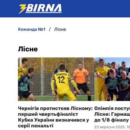
команда №1
Лісне
Лісне
Чернігів протистояв Лісному:
Олімпія пост
перший чвертьфіналіст
Лісне: Гармаш
Кубка України визначився у
до 1/8 фіналу
серії пенальті
23 вересня 2025, 18