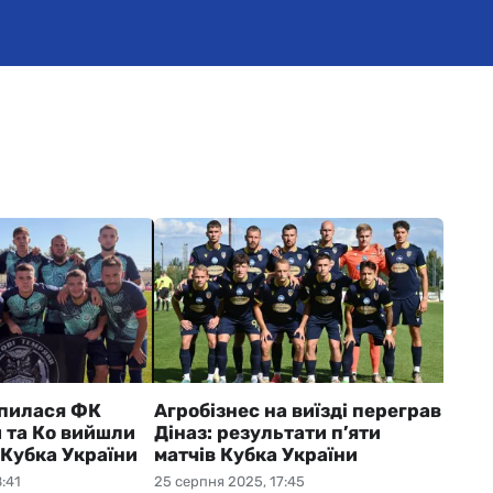
упилася ФК
Агробізнес на виїзді переграв
 та Ко вийшли
Діназ: результати п’яти
 Кубка України
матчів Кубка України
:41
25 серпня 2025, 17:45