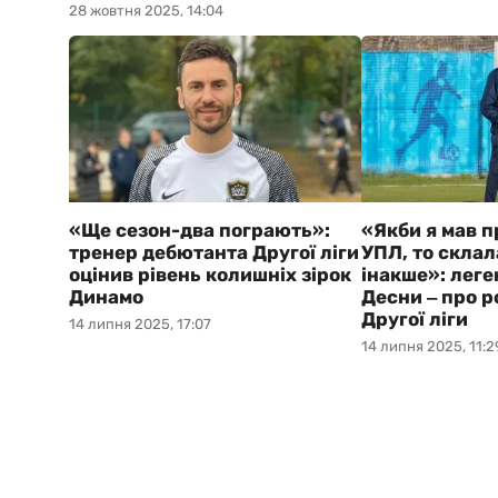
28 жовтня 2025, 14:04
«Ще сезон-два пограють»:
«Якби я мав п
тренер дебютанта Другої ліги
УПЛ, то склал
оцінив рівень колишніх зірок
інакше»: лег
Динамо
Десни ‒ про р
Другої ліги
14 липня 2025, 17:07
14 липня 2025, 11:2