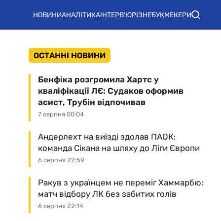
НОВИНИ
АНАЛІТИКА
ІНТЕРВ'Ю
РІЗНЕ
БУКМЕКЕРИ
ОСТАННІ НОВИНИ
Бенфіка розгромила Хартс у
кваліфікації ЛЄ: Судаков оформив
асист, Трубін відпочивав
7 серпня 00:04
Андерлехт на виїзді здолав ПАОК:
команда Сікана на шляху до Ліги Європи
6 серпня 22:59
Ракув з українцем не переміг Хаммарбю:
матч відбору ЛК без забитих голів
6 серпня 22:14