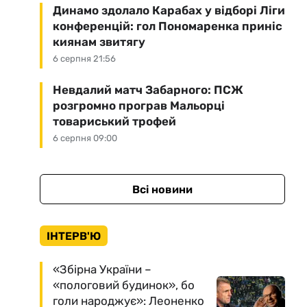
Динамо здолало Карабах у відборі Ліги
конференцій: гол Пономаренка приніс
киянам звитягу
6 серпня 21:56
Невдалий матч Забарного: ПСЖ
розгромно програв Мальорці
товариський трофей
6 серпня 09:00
Всі новини
ІНТЕРВ'Ю
«Збірна України –
«пологовий будинок», бо
голи народжує»: Леоненко