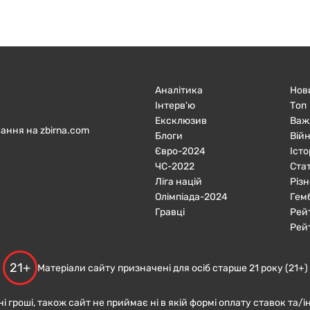
Аналітика
Нов
Інтерв'ю
Топ
Ексклюзив
Важ
ання на zbirna.com
Блоги
Війн
Євро-2024
Істо
ЧC-2022
Ста
Ліга націй
Різн
Олімпіада-2024
Гем
Гравці
Рей
Рей
21+
Матеріали сайту призначені для осіб старше 21 року (21+)
ні гроші, також сайт не приймає ні в якій формі оплату ставок та/і