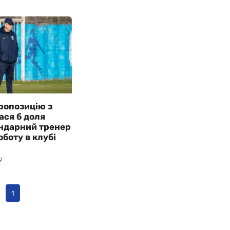
ропозицію з
ася б доля
ендарний тренер
оботу в клубі
9
1