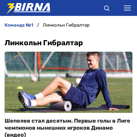
команда №1
Линкольн Гибралтар
НОВИНИ
Линкольн Гибралтар
АНАЛІТИКА
ІНТЕРВ'Ю
РІЗНЕ
БУКМЕКЕРИ
Шепелев стал десятым. Первые голы в Лиге
чемпионов нынешних игроков Динамо
(видео)