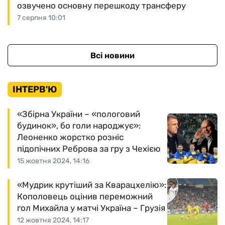
озвучено основну перешкоду трансферу
7 серпня 10:01
Всі новини
ІНТЕРВ'Ю
«Збірна України – «пологовий
будинок», бо голи народжує»:
Леоненко жорстко розніс
підопічних Реброва за гру з Чехією
15 жовтня 2024, 14:16
«Мудрик крутіший за Кварацхелію»:
Кополовець оцінив переможний
гол Михайла у матчі Україна – Грузія
12 жовтня 2024, 14:17