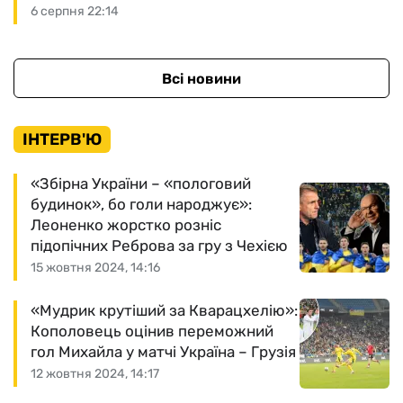
6 серпня 22:14
Всі новини
ІНТЕРВ'Ю
«Збірна України – «пологовий
будинок», бо голи народжує»:
Леоненко жорстко розніс
підопічних Реброва за гру з Чехією
15 жовтня 2024, 14:16
«Мудрик крутіший за Кварацхелію»:
Кополовець оцінив переможний
гол Михайла у матчі Україна – Грузія
12 жовтня 2024, 14:17