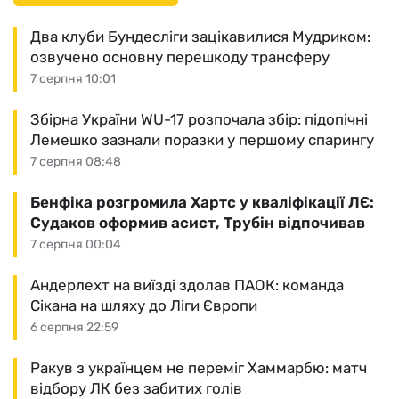
Два клуби Бундесліги зацікавилися Мудриком:
озвучено основну перешкоду трансферу
7 серпня 10:01
Збірна України WU-17 розпочала збір: підопічні
Лемешко зазнали поразки у першому спарингу
7 серпня 08:48
Бенфіка розгромила Хартс у кваліфікації ЛЄ:
Судаков оформив асист, Трубін відпочивав
7 серпня 00:04
Андерлехт на виїзді здолав ПАОК: команда
Сікана на шляху до Ліги Європи
6 серпня 22:59
Ракув з українцем не переміг Хаммарбю: матч
відбору ЛК без забитих голів