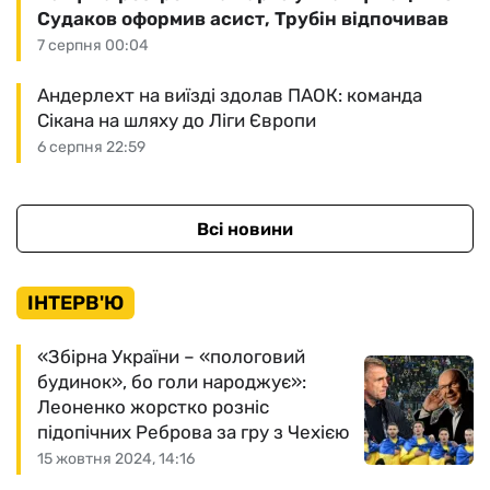
Судаков оформив асист, Трубін відпочивав
7 серпня 00:04
Андерлехт на виїзді здолав ПАОК: команда
Сікана на шляху до Ліги Європи
6 серпня 22:59
Всі новини
ІНТЕРВ'Ю
«Збірна України – «пологовий
будинок», бо голи народжує»:
Леоненко жорстко розніс
підопічних Реброва за гру з Чехією
15 жовтня 2024, 14:16