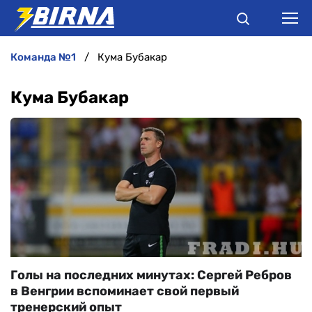
команда №1
Кума Бубакар
НОВИНИ
Кума Бубакар
АНАЛІТИКА
ІНТЕРВ'Ю
РІЗНЕ
БУКМЕКЕРИ
Голы на последних минутах: Сергей Ребров
в Венгрии вспоминает свой первый
тренерский опыт