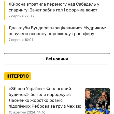
Жирона втратила перемогу над Сабадель у
спарингу: Ванат забив гол і оформив асист
7 серпня 22:03
Два клуби Бундесліги зацікавилися Мудриком:
озвучено основну перешкоду трансферу
7 серпня 10:01
Всі новини
ІНТЕРВ'Ю
«Збірна України – «пологовий
будинок», бо голи народжує»:
Леоненко жорстко розніс
підопічних Реброва за гру з Чехією
15 жовтня 2024, 14:16