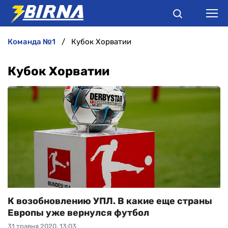
команда №1
Кубок Хорватии
НОВИНИ
Кубок Хорватии
АНАЛІТИКА
ІНТЕРВ'Ю
РІЗНЕ
БУКМЕКЕРИ
К возобновлению УПЛ. В какие еще страны
Европы уже вернулся футбол
31 травня 2020, 13:03