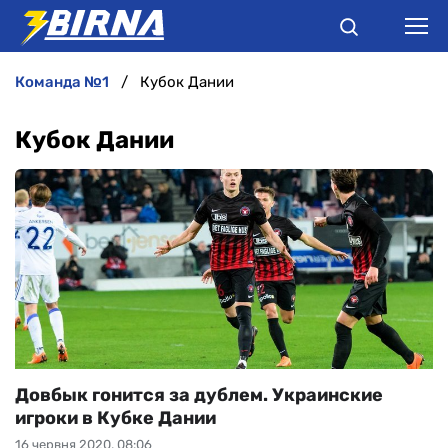
команда №1
Кубок Дании
НОВИНИ
Кубок Дании
АНАЛІТИКА
ІНТЕРВ'Ю
РІЗНЕ
БУКМЕКЕРИ
Довбык гонится за дублем. Украинские
игроки в Кубке Дании
16 червня 2020, 08:06