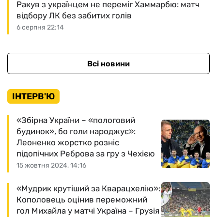
Ракув з українцем не переміг Хаммарбю: матч
відбору ЛК без забитих голів
6 серпня 22:14
Всі новини
ІНТЕРВ'Ю
«Збірна України – «пологовий
будинок», бо голи народжує»:
Леоненко жорстко розніс
підопічних Реброва за гру з Чехією
15 жовтня 2024, 14:16
«Мудрик крутіший за Кварацхелію»:
Кополовець оцінив переможний
гол Михайла у матчі Україна – Грузія