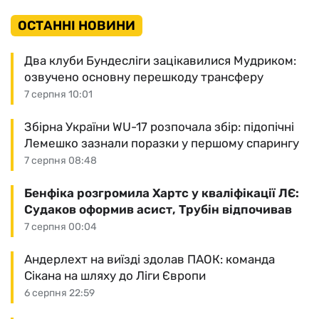
ОСТАННІ НОВИНИ
Два клуби Бундесліги зацікавилися Мудриком:
озвучено основну перешкоду трансферу
7 серпня 10:01
Збірна України WU-17 розпочала збір: підопічні
Лемешко зазнали поразки у першому спарингу
7 серпня 08:48
Бенфіка розгромила Хартс у кваліфікації ЛЄ:
Судаков оформив асист, Трубін відпочивав
7 серпня 00:04
Андерлехт на виїзді здолав ПАОК: команда
Сікана на шляху до Ліги Європи
6 серпня 22:59