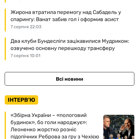
Жирона втратила перемогу над Сабадель у
спарингу: Ванат забив гол і оформив асист
7 серпня 22:03
Два клуби Бундесліги зацікавилися Мудриком:
озвучено основну перешкоду трансферу
7 серпня 10:01
Всі новини
ІНТЕРВ'Ю
«Збірна України – «пологовий
будинок», бо голи народжує»:
Леоненко жорстко розніс
підопічних Реброва за гру з Чехією