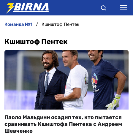
команда №1
Кшиштоф Пентек
НОВИНИ
Кшиштоф Пентек
АНАЛІТИКА
ІНТЕРВ'Ю
РІЗНЕ
БУКМЕКЕРИ
Паоло Мальдини осадил тех, кто пытается
сравнивать Кшиштофа Пентека с Андреем
Шевченко