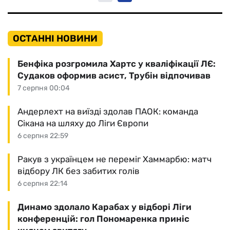
ОСТАННІ НОВИНИ
Бенфіка розгромила Хартс у кваліфікації ЛЄ:
Судаков оформив асист, Трубін відпочивав
7 серпня 00:04
Андерлехт на виїзді здолав ПАОК: команда
Сікана на шляху до Ліги Європи
6 серпня 22:59
Ракув з українцем не переміг Хаммарбю: матч
відбору ЛК без забитих голів
6 серпня 22:14
Динамо здолало Карабах у відборі Ліги
конференцій: гол Пономаренка приніс