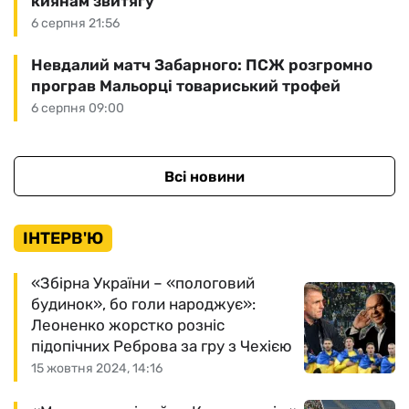
киянам звитягу
6 серпня 21:56
Невдалий матч Забарного: ПСЖ розгромно
програв Мальорці товариський трофей
6 серпня 09:00
Всі новини
ІНТЕРВ'Ю
«Збірна України – «пологовий
будинок», бо голи народжує»:
Леоненко жорстко розніс
підопічних Реброва за гру з Чехією
15 жовтня 2024, 14:16