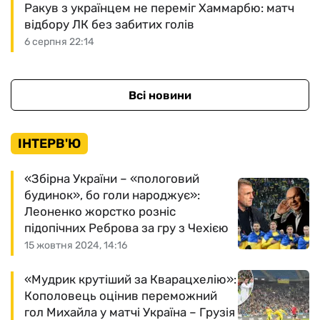
Ракув з українцем не переміг Хаммарбю: матч
відбору ЛК без забитих голів
6 серпня 22:14
Всі новини
ІНТЕРВ'Ю
«Збірна України – «пологовий
будинок», бо голи народжує»:
Леоненко жорстко розніс
підопічних Реброва за гру з Чехією
15 жовтня 2024, 14:16
«Мудрик крутіший за Кварацхелію»:
Кополовець оцінив переможний
гол Михайла у матчі Україна – Грузія