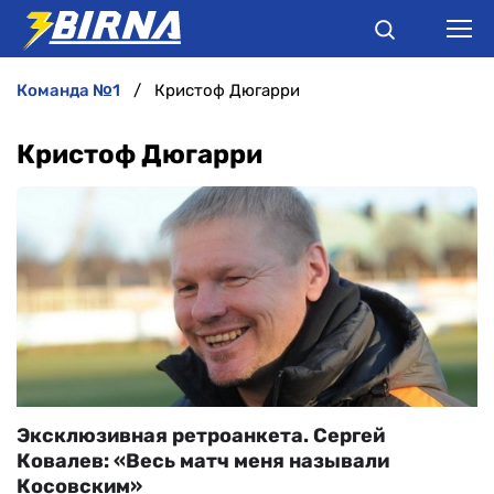
команда №1
Кристоф Дюгарри
НОВИНИ
Кристоф Дюгарри
АНАЛІТИКА
ІНТЕРВ'Ю
РІЗНЕ
БУКМЕКЕРИ
Эксклюзивная ретроанкета. Сергей
Ковалев: «Весь матч меня называли
Косовским»