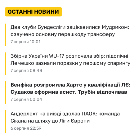
ОСТАННІ НОВИНИ
Два клуби Бундесліги зацікавилися Мудриком:
озвучено основну перешкоду трансферу
7 серпня 10:01
Збірна України WU-17 розпочала збір: підопічні
Лемешко зазнали поразки у першому спарингу
7 серпня 08:48
Бенфіка розгромила Хартс у кваліфікації ЛЄ:
Судаков оформив асист, Трубін відпочивав
7 серпня 00:04
Андерлехт на виїзді здолав ПАОК: команда
Сікана на шляху до Ліги Європи
6 серпня 22:59