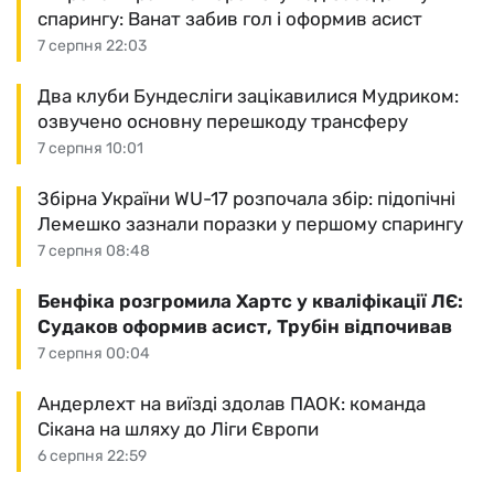
спарингу: Ванат забив гол і оформив асист
7 серпня 22:03
Два клуби Бундесліги зацікавилися Мудриком:
озвучено основну перешкоду трансферу
7 серпня 10:01
Збірна України WU-17 розпочала збір: підопічні
Лемешко зазнали поразки у першому спарингу
7 серпня 08:48
Бенфіка розгромила Хартс у кваліфікації ЛЄ:
Судаков оформив асист, Трубін відпочивав
7 серпня 00:04
Андерлехт на виїзді здолав ПАОК: команда
Сікана на шляху до Ліги Європи
6 серпня 22:59