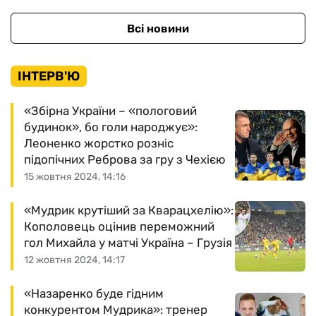
Всі новини
ІНТЕРВ'Ю
«Збірна України – «пологовий
будинок», бо голи народжує»:
Леоненко жорстко розніс
підопічних Реброва за гру з Чехією
15 жовтня 2024, 14:16
«Мудрик крутіший за Кварацхелію»:
Кополовець оцінив переможний
гол Михайла у матчі Україна – Грузія
12 жовтня 2024, 14:17
«Назаренко буде гідним
конкурентом Мудрика»: тренер