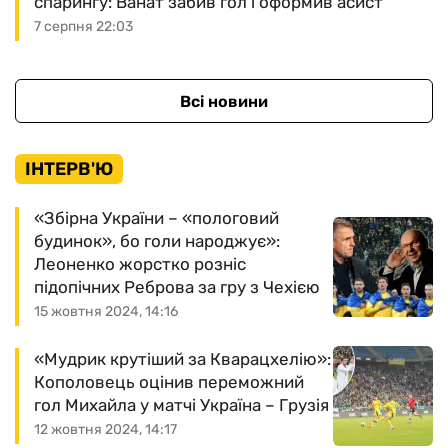
спарингу: Ванат забив гол і оформив асист
7 серпня 22:03
Всі новини
ІНТЕРВ'Ю
«Збірна України – «пологовий
будинок», бо голи народжує»:
Леоненко жорстко розніс
підопічних Реброва за гру з Чехією
15 жовтня 2024, 14:16
«Мудрик крутіший за Кварацхелію»:
Кополовець оцінив переможний
гол Михайла у матчі Україна – Грузія
12 жовтня 2024, 14:17