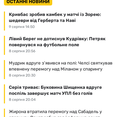
ОСТАННІ НОВИНИ
Кривбас зробив камбек у матчі із Зорею:
шедеври від Герберта та Наві
9 серпня 14:50
Лівий Берег не дотиснув Кудрівку: Петряк
повернувся на футбольне поле
8 серпня 20:56
Мудрик вдруге з'явився на полі: Челсі святкував
впевнену перемогу над Міланом у спарингу
8 серпня 20:30
Серія триває: Буковина Шищенка вдруге
поспіль завершує матч УПЛ без голів
8 серпня 20:04
Жирона втратила перемогу над Сабадель у