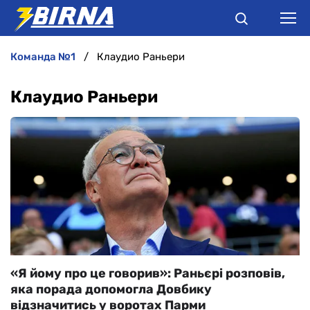
команда №1
Клаудио Раньери
НОВИНИ
Клаудио Раньери
АНАЛІТИКА
ІНТЕРВ'Ю
РІЗНЕ
БУКМЕКЕРИ
«Я йому про це говорив»: Раньєрі розповів,
яка порада допомогла Довбику
відзначитись у воротах Парми