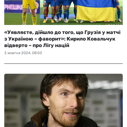
«Уявляєте, дійшло до того, що Грузія у матчі
з Україною – фаворит»: Кирило Ковальчук
відверто – про Лігу націй
3 жовтня 2024, 08:50