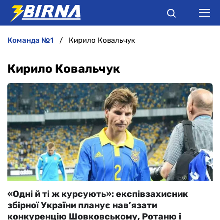
команда №1
Кирило Ковальчук
НОВИНИ
Кирило Ковальчук
АНАЛІТИКА
ІНТЕРВ'Ю
РІЗНЕ
БУКМЕКЕРИ
«Одні й ті ж курсують»: експівзахисник
збірної України планує нав’язати
конкуренцію Шовковському, Ротаню і