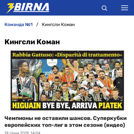
команда №1
Кингсли Коман
НОВИНИ
Кингсли Коман
АНАЛІТИКА
ІНТЕРВ'Ю
РІЗНЕ
БУКМЕКЕРИ
Чемпионы не оставили шансов. Суперкубки
европейских топ-лиг в этом сезоне (видео)
19 січня 2019, 14:04