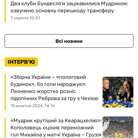
Два клуби Бундесліги зацікавилися Мудриком:
озвучено основну перешкоду трансферу
7 серпня 10:01
Всі новини
ІНТЕРВ'Ю
«Збірна України – «пологовий
будинок», бо голи народжує»:
Леоненко жорстко розніс
підопічних Реброва за гру з Чехією
15 жовтня 2024, 14:16
«Мудрик крутіший за Кварацхелію»:
Кополовець оцінив переможний
гол Михайла у матчі Україна – Грузія