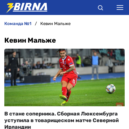
команда №1
Кевин Мальже
НОВИНИ
Кевин Мальже
АНАЛІТИКА
ІНТЕРВ'Ю
РІЗНЕ
БУКМЕКЕРИ
В стане соперника. Сборная Люксембурга
уступила в товарищеском матче Северной
Ирландии