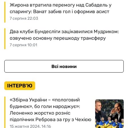
Жирона втратила перемогу над Сабадель у
спарингу: Ванат забив гол і оформив асист
7 серпня 22:03
Два клуби Бундесліги зацікавилися Мудриком:
озвучено основну перешкоду трансферу
7 серпня 10:01
Всі новини
ІНТЕРВ'Ю
«Збірна України – «пологовий
будинок», бо голи народжує»:
Леоненко жорстко розніс
підопічних Реброва за гру з Чехією
15 жовтня 2024, 14:16