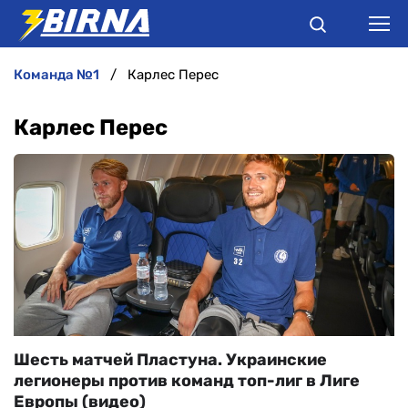
команда №1
Карлес Перес
НОВИНИ
Карлес Перес
АНАЛІТИКА
ІНТЕРВ'Ю
РІЗНЕ
БУКМЕКЕРИ
Шесть матчей Пластуна. Украинские
легионеры против команд топ-лиг в Лиге
Европы (видео)