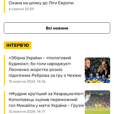
Сікана на шляху до Ліги Європи
6 серпня 22:59
Всі новини
ІНТЕРВ'Ю
«Збірна України – «пологовий
будинок», бо голи народжує»:
Леоненко жорстко розніс
підопічних Реброва за гру з Чехією
15 жовтня 2024, 14:16
«Мудрик крутіший за Кварацхелію»:
Кополовець оцінив переможний
гол Михайла у матчі Україна – Грузія
12 жовтня 2024, 14:17