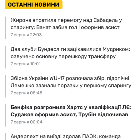
ОСТАННІ НОВИНИ
Жирона втратила перемогу над Сабадель у
спарингу: Ванат забив гол і оформив асист
7 серпня 22:03
Два клуби Бундесліги зацікавилися Мудриком:
озвучено основну перешкоду трансферу
7 серпня 10:01
Збірна України WU-17 розпочала збір: підопічні
Лемешко зазнали поразки у першому спарингу
7 серпня 08:48
Бенфіка розгромила Хартс у кваліфікації ЛЄ:
Судаков оформив асист, Трубін відпочивав
7 серпня 00:04
Андерлехт на виїзді здолав ПАОК: команда