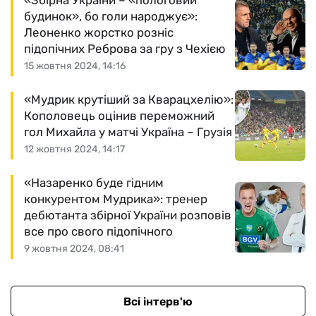
«Збірна України – «пологовий
будинок», бо голи народжує»:
Леоненко жорстко розніс
підопічних Реброва за гру з Чехією
15 жовтня 2024, 14:16
«Мудрик крутіший за Кварацхелію»:
Кополовець оцінив переможний
гол Михайла у матчі Україна – Грузія
12 жовтня 2024, 14:17
«Назаренко буде гідним
конкурентом Мудрика»: тренер
дебютанта збірної України розповів
все про свого підопічного
9 жовтня 2024, 08:41
Всі інтерв'ю