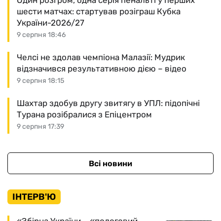
Один розгром, одна серія пенальті у перших
шести матчах: стартував розіграш Кубка
України-2026/27
9 серпня 18:46
Челсі не здолав чемпіона Малазії: Мудрик
відзначився результативною дією – відео
9 серпня 18:15
Шахтар здобув другу звитягу в УПЛ: підопічні
Турана розібралися з Епіцентром
9 серпня 17:39
Всі новини
ІНТЕРВ'Ю