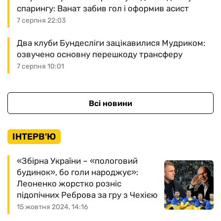
спарингу: Ванат забив гол і оформив асист
7 серпня 22:03
Два клуби Бундесліги зацікавилися Мудриком:
озвучено основну перешкоду трансферу
7 серпня 10:01
Всі новини
ІНТЕРВ'Ю
«Збірна України – «пологовий
будинок», бо голи народжує»:
Леоненко жорстко розніс
підопічних Реброва за гру з Чехією
15 жовтня 2024, 14:16