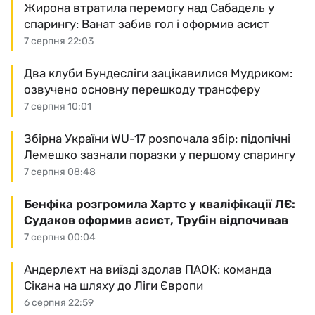
Жирона втратила перемогу над Сабадель у
спарингу: Ванат забив гол і оформив асист
7 серпня 22:03
Два клуби Бундесліги зацікавилися Мудриком:
озвучено основну перешкоду трансферу
7 серпня 10:01
Збірна України WU-17 розпочала збір: підопічні
Лемешко зазнали поразки у першому спарингу
7 серпня 08:48
Бенфіка розгромила Хартс у кваліфікації ЛЄ:
Судаков оформив асист, Трубін відпочивав
7 серпня 00:04
Андерлехт на виїзді здолав ПАОК: команда
Сікана на шляху до Ліги Європи
6 серпня 22:59