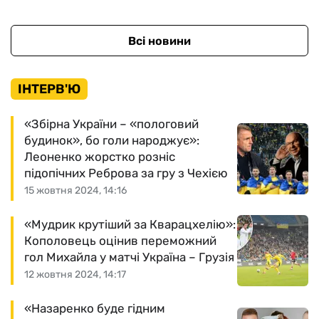
Всі новини
ІНТЕРВ'Ю
«Збірна України – «пологовий
будинок», бо голи народжує»:
Леоненко жорстко розніс
підопічних Реброва за гру з Чехією
15 жовтня 2024, 14:16
«Мудрик крутіший за Кварацхелію»:
Кополовець оцінив переможний
гол Михайла у матчі Україна – Грузія
12 жовтня 2024, 14:17
«Назаренко буде гідним