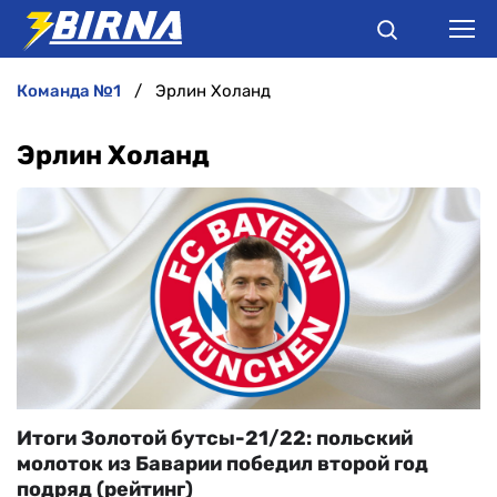
команда №1
Эрлин Холанд
НОВИНИ
Эрлин Холанд
АНАЛІТИКА
ІНТЕРВ'Ю
РІЗНЕ
БУКМЕКЕРИ
Итоги Золотой бутсы-21/22: польский
молоток из Баварии победил второй год
подряд (рейтинг)