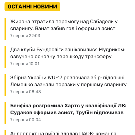
ОСТАННІ НОВИНИ
Жирона втратила перемогу над Сабадель у
спарингу: Ванат забив гол і оформив асист
7 серпня 22:03
Два клуби Бундесліги зацікавилися Мудриком:
озвучено основну перешкоду трансферу
7 серпня 10:01
Збірна України WU-17 розпочала збір: підопічні
Лемешко зазнали поразки у першому спарингу
7 серпня 08:48
Бенфіка розгромила Хартс у кваліфікації ЛЄ:
Судаков оформив асист, Трубін відпочивав
7 серпня 00:04
Андерлехт на виїзді здолав ПАОК: команда