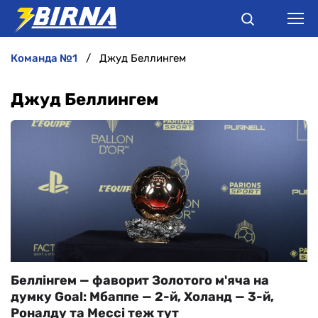
команда №1
Джуд Беллингем
НОВИНИ
Джуд Беллингем
АНАЛІТИКА
ІНТЕРВ'Ю
РІЗНЕ
БУКМЕКЕРИ
Беллінгем — фаворит Золотого м'яча на
думку Goal: Мбаппе — 2-й, Холанд — 3-й,
Роналду та Мессі теж тут