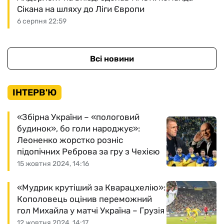
Сікана на шляху до Ліги Європи
6 серпня 22:59
Всі новини
ІНТЕРВ'Ю
«Збірна України – «пологовий
будинок», бо голи народжує»:
Леоненко жорстко розніс
підопічних Реброва за гру з Чехією
15 жовтня 2024, 14:16
«Мудрик крутіший за Кварацхелію»:
Кополовець оцінив переможний
гол Михайла у матчі Україна – Грузія
12 жовтня 2024, 14:17