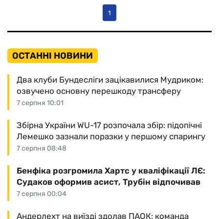
1
ОСТАННІ НОВИНИ
Два клуби Бундесліги зацікавилися Мудриком:
озвучено основну перешкоду трансферу
7 серпня 10:01
Збірна України WU-17 розпочала збір: підопічні
Лемешко зазнали поразки у першому спарингу
7 серпня 08:48
Бенфіка розгромила Хартс у кваліфікації ЛЄ:
Судаков оформив асист, Трубін відпочивав
7 серпня 00:04
Андерлехт на виїзді здолав ПАОК: команда