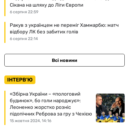
Сікана на шляху до Ліги Європи
6 серпня 22:59
Ракув з українцем не переміг Хаммарбю: матч
відбору ЛК без забитих голів
6 серпня 22:14
Всі новини
ІНТЕРВ'Ю
«Збірна України – «пологовий
будинок», бо голи народжує»:
Леоненко жорстко розніс
підопічних Реброва за гру з Чехією
15 жовтня 2024, 14:16