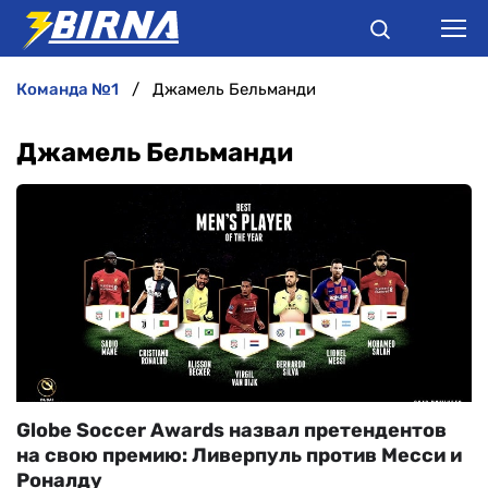
команда №1
Джамель Бельманди
НОВИНИ
Джамель Бельманди
АНАЛІТИКА
ІНТЕРВ'Ю
РІЗНЕ
БУКМЕКЕРИ
Globe Soccer Awards назвал претендентов
на свою премию: Ливерпуль против Месси и
Роналду