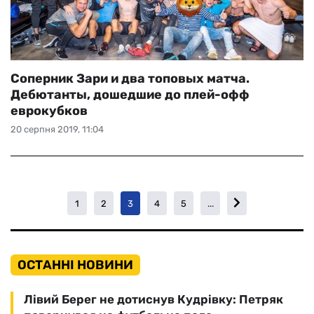
Соперник Зари и два топовых матча.
Дебютанты, дошедшие до плей-офф
еврокубков
20 серпня 2019, 11:04
1
2
3
4
5
...
ОСТАННІ НОВИНИ
Лівий Берег не дотиснув Кудрівку: Петряк