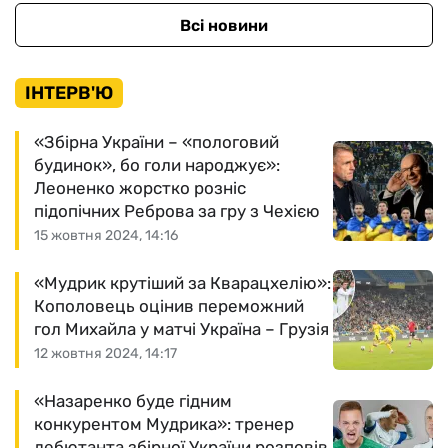
Всі новини
ІНТЕРВ'Ю
«Збірна України – «пологовий
будинок», бо голи народжує»:
Леоненко жорстко розніс
підопічних Реброва за гру з Чехією
15 жовтня 2024, 14:16
«Мудрик крутіший за Кварацхелію»:
Кополовець оцінив переможний
гол Михайла у матчі Україна – Грузія
12 жовтня 2024, 14:17
«Назаренко буде гідним
конкурентом Мудрика»: тренер
дебютанта збірної України розповів