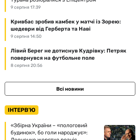
9 серпня 17:39
Кривбас зробив камбек у матчі із Зорею:
шедеври від Герберта та Наві
9 серпня 14:50
Лівий Берег не дотиснув Кудрівку: Петряк
повернувся на футбольне поле
8 серпня 20:56
Всі новини
ІНТЕРВ'Ю
«Збірна України – «пологовий
будинок», бо голи народжує»:
Леоненко жорстко розніс