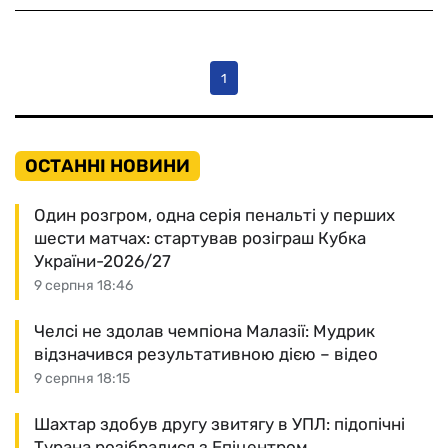
1
ОСТАННІ НОВИНИ
Один розгром, одна серія пенальті у перших
шести матчах: стартував розіграш Кубка
України-2026/27
9 серпня 18:46
Челсі не здолав чемпіона Малазії: Мудрик
відзначився результативною дією – відео
9 серпня 18:15
Шахтар здобув другу звитягу в УПЛ: підопічні
Турана розібралися з Епіцентром