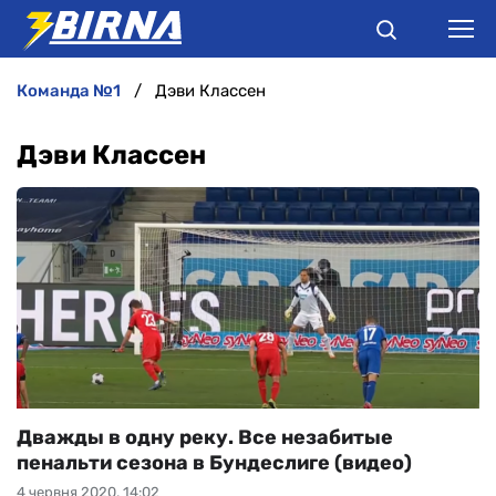
команда №1
Дэви Классен
НОВИНИ
Дэви Классен
АНАЛІТИКА
ІНТЕРВ'Ю
РІЗНЕ
БУКМЕКЕРИ
Дважды в одну реку. Все незабитые
пенальти сезона в Бундеслиге (видео)
4 червня 2020, 14:02