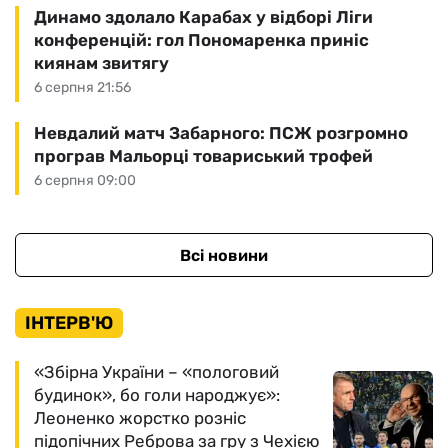
Динамо здолало Карабах у відборі Ліги
конференцій: гол Пономаренка приніс
киянам звитягу
6 серпня 21:56
Невдалий матч Забарного: ПСЖ розгромно
програв Мальорці товариський трофей
6 серпня 09:00
Всі новини
ІНТЕРВ'Ю
«Збірна України – «пологовий
будинок», бо голи народжує»:
Леоненко жорстко розніс
підопічних Реброва за гру з Чехією