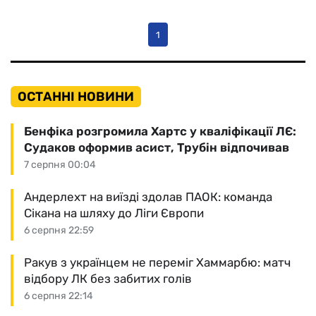
1
ОСТАННІ НОВИНИ
Бенфіка розгромила Хартс у кваліфікації ЛЄ:
Судаков оформив асист, Трубін відпочивав
7 серпня 00:04
Андерлехт на виїзді здолав ПАОК: команда
Сікана на шляху до Ліги Європи
6 серпня 22:59
Ракув з українцем не переміг Хаммарбю: матч
відбору ЛК без забитих голів
6 серпня 22:14