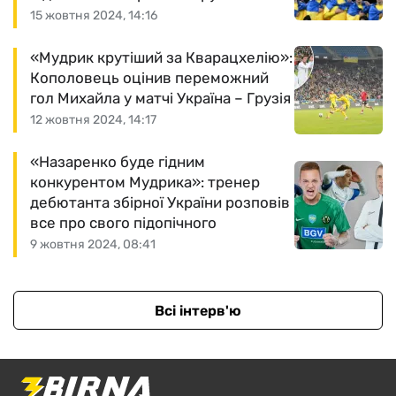
15 жовтня 2024, 14:16
«Мудрик крутіший за Кварацхелію»:
Кополовець оцінив переможний
гол Михайла у матчі Україна – Грузія
12 жовтня 2024, 14:17
«Назаренко буде гідним
конкурентом Мудрика»: тренер
дебютанта збірної України розповів
все про свого підопічного
9 жовтня 2024, 08:41
Всі інтерв'ю