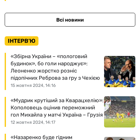
Всі новини
ІНТЕРВ'Ю
«Збірна України – «пологовий
будинок», бо голи народжує»:
Леоненко жорстко розніс
підопічних Реброва за гру з Чехією
15 жовтня 2024, 14:16
«Мудрик крутіший за Кварацхелію»:
Кополовець оцінив переможний
гол Михайла у матчі Україна – Грузія
12 жовтня 2024, 14:17
«Назаренко буде гідним