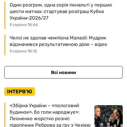
Один розгром, одна серія пенальті у перших
шести матчах: стартував розіграш Кубка
України-2026/27
9 серпня 18:46
Челсі не здолав чемпіона Малазії: Мудрик
відзначився результативною дією – відео
9 серпня 18:15
Всі новини
ІНТЕРВ'Ю
«Збірна України – «пологовий
будинок», бо голи народжує»:
Леоненко жорстко розніс
підопічних Реброва за гру з Чехією