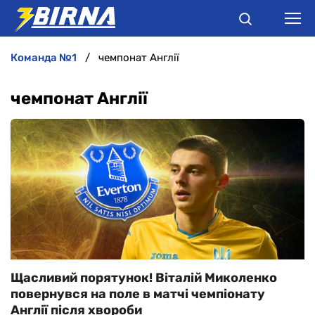
команда №1
чемпонат Англії
НОВИНИ
чемпонат Англії
АНАЛІТИКА
ІНТЕРВ'Ю
РІЗНЕ
БУКМЕКЕРИ
Щасливий порятунок! Віталій Миколенко
повернувся на поле в матчі чемпіонату
Англії після хвороби