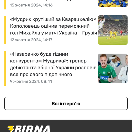
15 жовтня 2024, 14:16
«Мудрик крутіший за Кварацхелію»:
Кополовець оцінив переможний
гол Михайла у матчі Україна – Грузія
12 жовтня 2024, 14:17
«Назаренко буде гідним
конкурентом Мудрика»: тренер
дебютанта збірної України розповів
все про свого підопічного
9 жовтня 2024, 08:41
Всі інтерв'ю