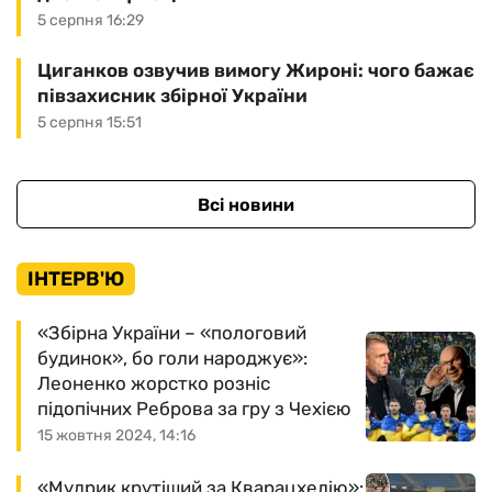
5 серпня 16:29
Циганков озвучив вимогу Жироні: чого бажає
півзахисник збірної України
5 серпня 15:51
Всі новини
ІНТЕРВ'Ю
«Збірна України – «пологовий
будинок», бо голи народжує»:
Леоненко жорстко розніс
підопічних Реброва за гру з Чехією
15 жовтня 2024, 14:16
«Мудрик крутіший за Кварацхелію»: