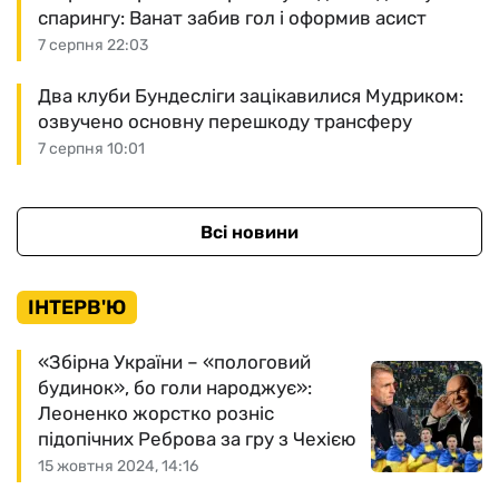
спарингу: Ванат забив гол і оформив асист
7 серпня 22:03
Два клуби Бундесліги зацікавилися Мудриком:
озвучено основну перешкоду трансферу
7 серпня 10:01
Всі новини
ІНТЕРВ'Ю
«Збірна України – «пологовий
будинок», бо голи народжує»:
Леоненко жорстко розніс
підопічних Реброва за гру з Чехією
15 жовтня 2024, 14:16