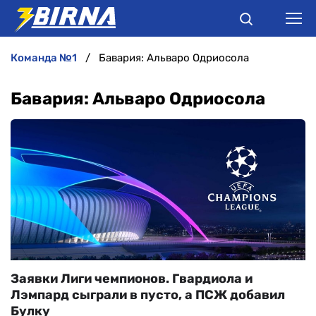
команда №1
Бавария: Альваро Одриосола
НОВИНИ
Бавария: Альваро Одриосола
АНАЛІТИКА
ІНТЕРВ'Ю
РІЗНЕ
БУКМЕКЕРИ
Заявки Лиги чемпионов. Гвардиола и
Лэмпард сыграли в пусто, а ПСЖ добавил
Булку