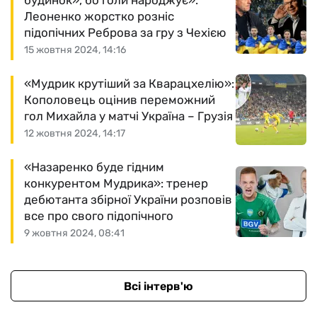
будинок», бо голи народжує»:
Леоненко жорстко розніс
підопічних Реброва за гру з Чехією
15 жовтня 2024, 14:16
«Мудрик крутіший за Кварацхелію»:
Кополовець оцінив переможний
гол Михайла у матчі Україна – Грузія
12 жовтня 2024, 14:17
«Назаренко буде гідним
конкурентом Мудрика»: тренер
дебютанта збірної України розповів
все про свого підопічного
9 жовтня 2024, 08:41
Всі інтерв'ю