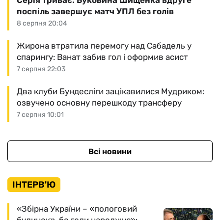
Серія триває: Буковина Шищенка вдруге
поспіль завершує матч УПЛ без голів
8 серпня 20:04
Жирона втратила перемогу над Сабадель у
спарингу: Ванат забив гол і оформив асист
7 серпня 22:03
Два клуби Бундесліги зацікавилися Мудриком:
озвучено основну перешкоду трансферу
7 серпня 10:01
Всі новини
ІНТЕРВ'Ю
«Збірна України – «пологовий