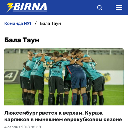
команда №1
Бала Таун
НОВИНИ
Бала Таун
АНАЛІТИКА
ІНТЕРВ'Ю
РІЗНЕ
БУКМЕКЕРИ
Люксембург рвется к верхам. Кураж
карликов в нынешнем еврокубковом сезоне
4 серпня 2018, 15:58