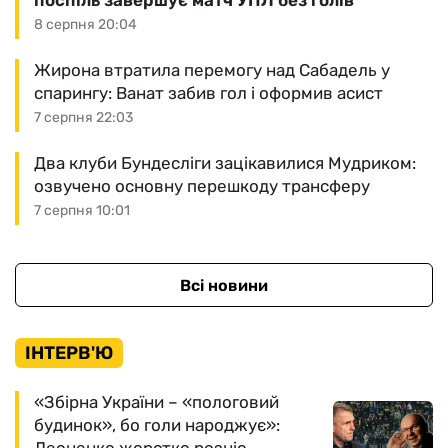
поспіль завершує матч УПЛ без голів
8 серпня 20:04
Жирона втратила перемогу над Сабадель у
спарингу: Ванат забив гол і оформив асист
7 серпня 22:03
Два клуби Бундесліги зацікавилися Мудриком:
озвучено основну перешкоду трансферу
7 серпня 10:01
Всі новини
ІНТЕРВ'Ю
«Збірна України – «пологовий
будинок», бо голи народжує»: