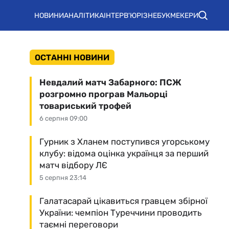
НОВИНИ
АНАЛІТИКА
ІНТЕРВ'Ю
РІЗНЕ
БУКМЕКЕРИ
ОСТАННІ НОВИНИ
Невдалий матч Забарного: ПСЖ
розгромно програв Мальорці
товариський трофей
6 серпня 09:00
Гурник з Хланем поступився угорському
клубу: відома оцінка українця за перший
матч відбору ЛЄ
5 серпня 23:14
Галатасарай цікавиться гравцем збірної
України: чемпіон Туреччини проводить
таємні переговори