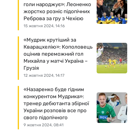
голи народжує»: Леоненко
жорстко розніс підопічних
Реброва за гру з Чехією
15 жовтня 2024, 14:16
«Мудрик крутіший за
Кварацхелію»: Кополовець
оцінив переможний гол
Михайла у матчі Україна –
Грузія
12 жовтня 2024, 14:17
«Назаренко буде гідним
конкурентом Мудрика»:
тренер дебютанта збірної
України розповів все про
свого підопічного
9 жовтня 2024, 08:41