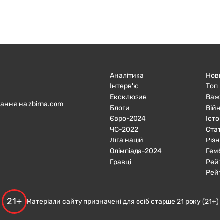
Аналітика
Нов
Інтерв'ю
Топ
Ексклюзив
Важ
ання на zbirna.com
Блоги
Війн
Євро-2024
Істо
ЧC-2022
Ста
Ліга націй
Різн
Олімпіада-2024
Гем
Гравці
Рей
Рей
21+
Матеріали сайту призначені для осіб старше 21 року (21+)