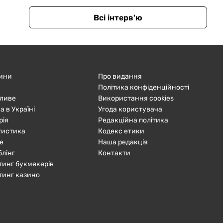
Всі інтерв'ю
ини
Про видання
Політика конфіденційності
ливе
Використання cookies
а в Україні
Угода користувача
рія
Редакційна політика
тистика
Кодекс етики
е
Наша редакція
блінг
Контакти
тинг букмекерів
тинг казино