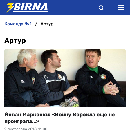
команда №1
Артур
НОВИНИ
Артур
АНАЛІТИКА
ІНТЕРВ'Ю
РІЗНЕ
БУКМЕКЕРИ
Йован Маркоски: «Войну Ворскла еще не
проиграла…»
9 листопада 2018, 11:00