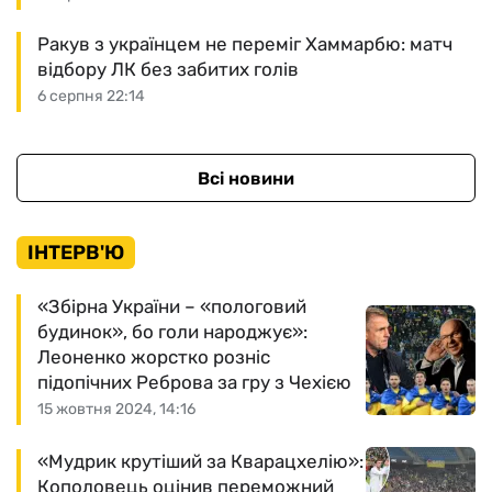
Ракув з українцем не переміг Хаммарбю: матч
відбору ЛК без забитих голів
6 серпня 22:14
Всі новини
ІНТЕРВ'Ю
«Збірна України – «пологовий
будинок», бо голи народжує»:
Леоненко жорстко розніс
підопічних Реброва за гру з Чехією
15 жовтня 2024, 14:16
«Мудрик крутіший за Кварацхелію»:
Кополовець оцінив переможний