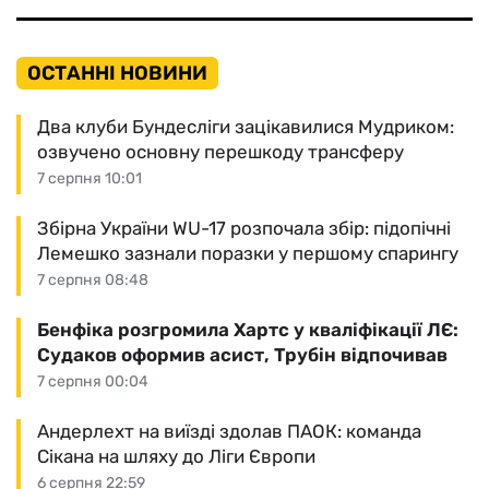
ОСТАННІ НОВИНИ
Два клуби Бундесліги зацікавилися Мудриком:
озвучено основну перешкоду трансферу
7 серпня 10:01
Збірна України WU-17 розпочала збір: підопічні
Лемешко зазнали поразки у першому спарингу
7 серпня 08:48
Бенфіка розгромила Хартс у кваліфікації ЛЄ:
Судаков оформив асист, Трубін відпочивав
7 серпня 00:04
Андерлехт на виїзді здолав ПАОК: команда
Сікана на шляху до Ліги Європи
6 серпня 22:59