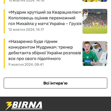
15 жовтня 2024, 14:16
«Мудрик крутіший за Кварацхелію»:
Кополовець оцінив переможний
гол Михайла у матчі Україна – Грузія
12 жовтня 2024, 14:17
«Назаренко буде гідним
конкурентом Мудрика»: тренер
дебютанта збірної України розповів
все про свого підопічного
9 жовтня 2024, 08:41
Всі інтерв'ю