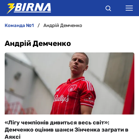
команда №1
Андрій Демченко
НОВИНИ
Андрій Демченко
АНАЛІТИКА
ІНТЕРВ'Ю
РІЗНЕ
БУКМЕКЕРИ
«Лігу чемпіонів дивиться весь світ»:
Демченко оцінив шанси Зінченка заграти в
Аяксі