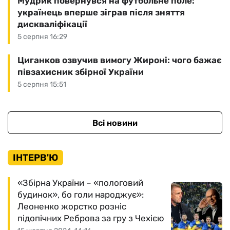
Мудрик повернувся на футбольне поле:
українець вперше зіграв після зняття
дискваліфікації
5 серпня 16:29
Циганков озвучив вимогу Жироні: чого бажає
півзахисник збірної України
5 серпня 15:51
Всі новини
ІНТЕРВ'Ю
«Збірна України – «пологовий
будинок», бо голи народжує»:
Леоненко жорстко розніс
підопічних Реброва за гру з Чехією