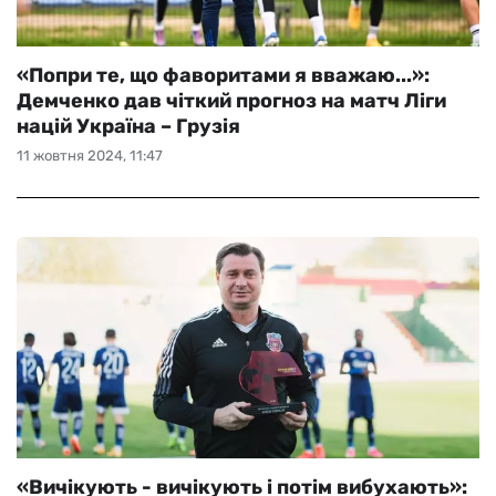
«Попри те, що фаворитами я вважаю...»:
Демченко дав чіткий прогноз на матч Ліги
націй Україна – Грузія
11 жовтня 2024, 11:47
«Вичікують - вичікують і потім вибухають»: