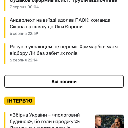
Судаков оформив асист, Трубін відпочивав
7 серпня 00:04
Андерлехт на виїзді здолав ПАОК: команда
Сікана на шляху до Ліги Європи
6 серпня 22:59
Ракув з українцем не переміг Хаммарбю: матч
відбору ЛК без забитих голів
6 серпня 22:14
Всі новини
ІНТЕРВ'Ю
«Збірна України – «пологовий
будинок», бо голи народжує»: