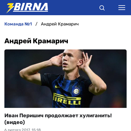
команда №1
Андрей Крамарич
НОВИНИ
Андрей Крамарич
АНАЛІТИКА
ІНТЕРВ'Ю
РІЗНЕ
БУКМЕКЕРИ
Иван Перишич продолжает хулиганить!
(видео)
6 лютого 2017, 15:18