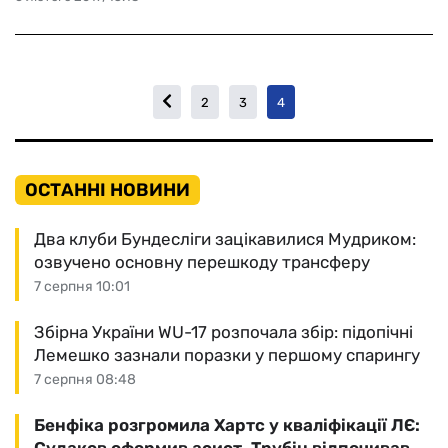
2
3
4
ОСТАННІ НОВИНИ
Два клуби Бундесліги зацікавилися Мудриком:
озвучено основну перешкоду трансферу
7 серпня 10:01
Збірна України WU-17 розпочала збір: підопічні
Лемешко зазнали поразки у першому спарингу
7 серпня 08:48
Бенфіка розгромила Хартс у кваліфікації ЛЄ: