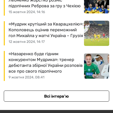
Леоненко жорстко розніс
підопічних Реброва за гру з Чехією
15 жовтня 2024, 14:16
«Мудрик крутіший за Кварацхелію»:
Кополовець оцінив переможний
гол Михайла у матчі Україна – Грузія
12 жовтня 2024, 14:17
«Назаренко буде гідним
конкурентом Мудрика»: тренер
дебютанта збірної України розповів
все про свого підопічного
9 жовтня 2024, 08:41
Всі інтерв'ю