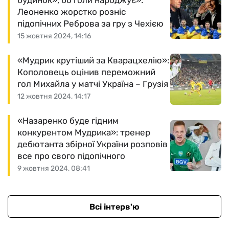
будинок», бо голи народжує»:
Леоненко жорстко розніс
підопічних Реброва за гру з Чехією
15 жовтня 2024, 14:16
«Мудрик крутіший за Кварацхелію»:
Кополовець оцінив переможний
гол Михайла у матчі Україна – Грузія
12 жовтня 2024, 14:17
«Назаренко буде гідним
конкурентом Мудрика»: тренер
дебютанта збірної України розповів
все про свого підопічного
9 жовтня 2024, 08:41
Всі інтерв'ю