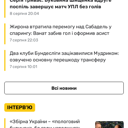
Серія триває: Буковина Шищенка вдруге
поспіль завершує матч УПЛ без голів
8 серпня 20:04
Жирона втратила перемогу над Сабадель у
спарингу: Ванат забив гол і оформив асист
7 серпня 22:03
Два клуби Бундесліги зацікавилися Мудриком:
озвучено основну перешкоду трансферу
7 серпня 10:01
Всі новини
ІНТЕРВ'Ю
«Збірна України – «пологовий