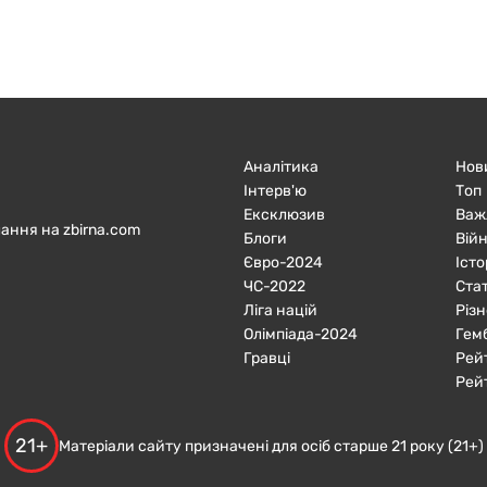
Аналітика
Нов
Інтерв'ю
Топ
Ексклюзив
Важ
ання на zbirna.com
Блоги
Війн
Євро-2024
Істо
ЧC-2022
Ста
Ліга націй
Різн
Олімпіада-2024
Гем
Гравці
Рей
Рей
21+
Матеріали сайту призначені для осіб старше 21 року (21+)