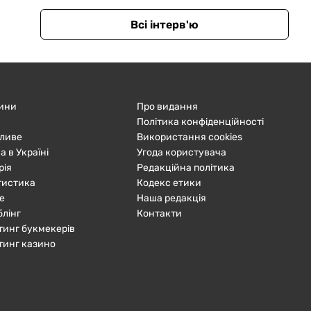
Всі інтерв'ю
ини
Про видання
Політика конфіденційності
ливе
Використання cookies
а в Україні
Угода користувача
рія
Редакційна політика
тистика
Кодекс етики
е
Наша редакція
блінг
Контакти
тинг букмекерів
тинг казино