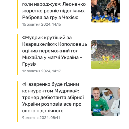
голи народжує»: Леоненко
жорстко розніс підопічних
Реброва за гру з Чехією
15 жовтня 2024, 14:16
«Мудрик крутіший за
Кварацхелію»: Кополовець
оцінив переможний гол
Михайла у матчі Україна –
Грузія
12 жовтня 2024, 14:17
«Назаренко буде гідним
конкурентом Мудрика»:
тренер дебютанта збірної
України розповів все про
свого підопічного
9 жовтня 2024, 08:41