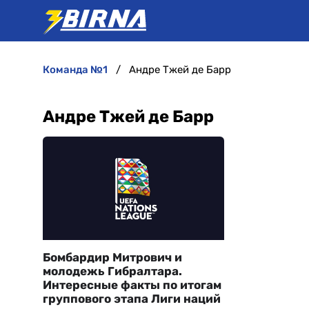
команда №1
Андре Тжей де Барр
Андре Тжей де Барр
Бомбардир Митрович и
молодежь Гибралтара.
Интересные факты по итогам
группового этапа Лиги наций