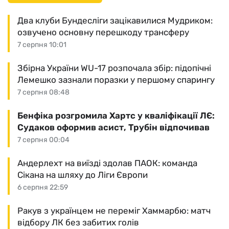
Два клуби Бундесліги зацікавилися Мудриком:
озвучено основну перешкоду трансферу
7 серпня 10:01
Збірна України WU-17 розпочала збір: підопічні
Лемешко зазнали поразки у першому спарингу
7 серпня 08:48
Бенфіка розгромила Хартс у кваліфікації ЛЄ:
Судаков оформив асист, Трубін відпочивав
7 серпня 00:04
Андерлехт на виїзді здолав ПАОК: команда
Сікана на шляху до Ліги Європи
6 серпня 22:59
Ракув з українцем не переміг Хаммарбю: матч
відбору ЛК без забитих голів