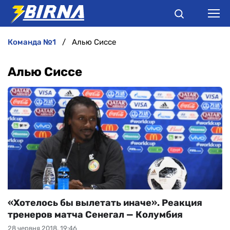
команда №1
Алью Сиссе
НОВИНИ
Алью Сиссе
АНАЛІТИКА
ІНТЕРВ'Ю
РІЗНЕ
БУКМЕКЕРИ
«Хотелось бы вылетать иначе». Реакция
тренеров матча Сенегал — Колумбия
28 червня 2018, 19:46