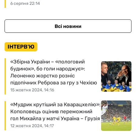
6 серпня 22:14
Всі новини
ІНТЕРВ'Ю
«Збірна України – «пологовий
будинок», бо голи народжує»:
Леоненко жорстко розніс
підопічних Реброва за гру з Чехією
15 жовтня 2024, 14:16
«Мудрик крутіший за Кварацхелію»:
Кополовець оцінив переможний
гол Михайла у матчі Україна – Грузія
12 жовтня 2024, 14:17