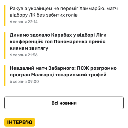
Ракув з українцем не переміг Хаммарбю: матч
відбору ЛК без забитих голів
6 серпня 22:14
Динамо здолало Карабах у відборі Ліги
конференцій: гол Пономаренка приніс
киянам звитягу
6 серпня 21:56
Невдалий матч Забарного: ПСЖ розгромно
програв Мальорці товариський трофей
6 серпня 09:00
Всі новини
ІНТЕРВ'Ю