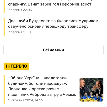
спарингу: Ванат забив гол і оформив асист
7 серпня 22:03
Два клуби Бундесліги зацікавилися Мудриком:
озвучено основну перешкоду трансферу
7 серпня 10:01
Всі новини
ІНТЕРВ'Ю
«Збірна України – «пологовий
будинок», бо голи народжує»:
Леоненко жорстко розніс
підопічних Реброва за гру з Чехією
15 жовтня 2024, 14:16