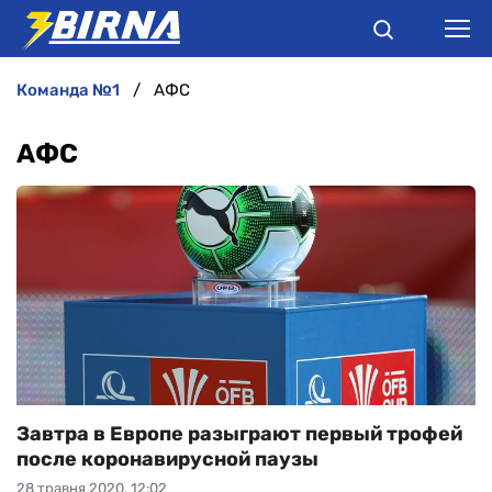
команда №1
АФС
НОВИНИ
АФС
АНАЛІТИКА
ІНТЕРВ'Ю
РІЗНЕ
БУКМЕКЕРИ
Завтра в Европе разыграют первый трофей
после коронавирусной паузы
28 травня 2020, 12:02