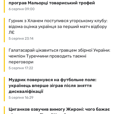
програв Мальорці товариський трофей
6 серпня 09:00
Гурник з Хланем поступився угорському клубу:
відома оцінка українця за перший матч відбору
ЛЄ
5 серпня 23:14
Галатасарай цікавиться гравцем збірної України:
чемпіон Туреччини проводить таємні
переговори
5 серпня 17:22
Мудрик повернувся на футбольне поле:
українець вперше зіграв після зняття
дискваліфікації
5 серпня 16:29
Циганков озвучив вимогу Жироні: чого бажає