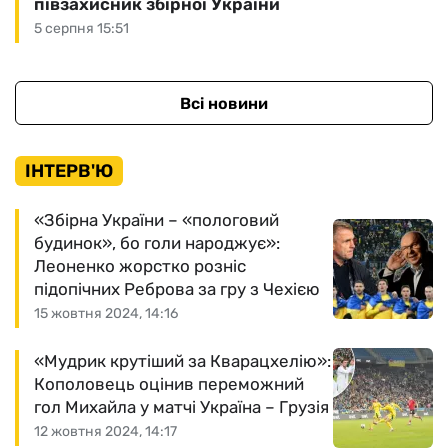
півзахисник збірної України
5 серпня 15:51
Всі новини
ІНТЕРВ'Ю
«Збірна України – «пологовий
будинок», бо голи народжує»:
Леоненко жорстко розніс
підопічних Реброва за гру з Чехією
15 жовтня 2024, 14:16
«Мудрик крутіший за Кварацхелію»:
Кополовець оцінив переможний
гол Михайла у матчі Україна – Грузія
12 жовтня 2024, 14:17