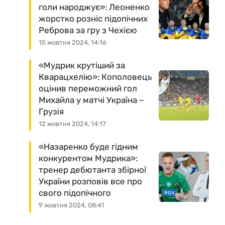
голи народжує»: Леоненко
жорстко розніс підопічних
Реброва за гру з Чехією
15 жовтня 2024, 14:16
«Мудрик крутіший за
Кварацхелію»: Кополовець
оцінив переможний гол
Михайла у матчі Україна –
Грузія
12 жовтня 2024, 14:17
«Назаренко буде гідним
конкурентом Мудрика»:
тренер дебютанта збірної
України розповів все про
свого підопічного
9 жовтня 2024, 08:41