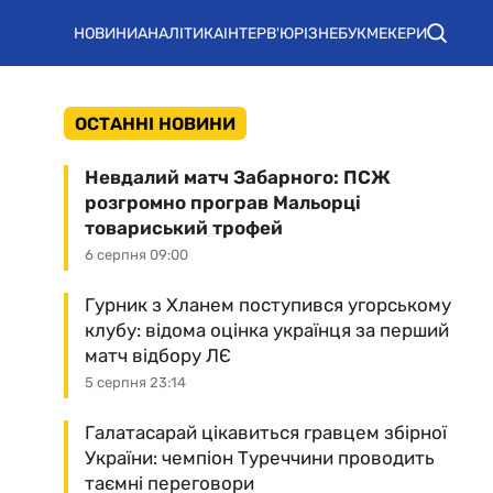
НОВИНИ
АНАЛІТИКА
ІНТЕРВ'Ю
РІЗНЕ
БУКМЕКЕРИ
ОСТАННІ НОВИНИ
Невдалий матч Забарного: ПСЖ
розгромно програв Мальорці
товариський трофей
6 серпня 09:00
Гурник з Хланем поступився угорському
клубу: відома оцінка українця за перший
матч відбору ЛЄ
5 серпня 23:14
Галатасарай цікавиться гравцем збірної
України: чемпіон Туреччини проводить
таємні переговори