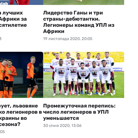
а лучших
Лидерство Ганы и три
Африки за
страны-дебютантки.
сятилетие
Легионеры команд УПЛ из
Африки
3
19 листопада 2020, 20:05
ует, львовяне
Промежуточная перепись:
ко легионеров в
число легионеров в УПЛ
краины во
уменьшается
сезона?
30 січня 2020, 13:06
:05