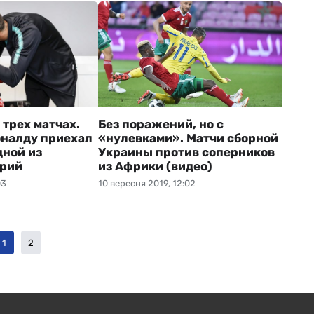
 трех матчах.
Без поражений, но с
налду приехал
«нулевками». Матчи сборной
дной из
Украины против соперников
ерий
из Африки (видео)
03
10 вересня 2019, 12:02
1
2