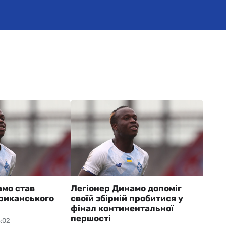
амо став
Легіонер Динамо допоміг
риканського
своїй збірній пробитися у
фінал континентальної
першості
6:02