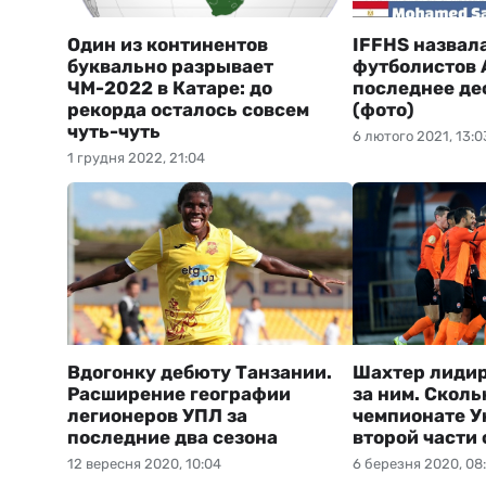
Один из континентов
IFFHS назвал
буквально разрывает
футболистов 
ЧМ-2022 в Катаре: до
последнее де
рекорда осталось совсем
(фото)
чуть-чуть
6 лютого 2021, 13:0
1 грудня 2022, 21:04
Вдогонку дебюту Танзании.
Шахтер лидир
Расширение географии
за ним. Сколь
легионеров УПЛ за
чемпионате У
последние два сезона
второй части 
12 вересня 2020, 10:04
6 березня 2020, 08