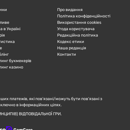
ини
Про видання
Політика конфіденційності
ливе
Використання cookies
а в Україні
Угода користувача
рія
Редакційна політика
тистика
Кодекс етики
е
Наша редакція
блінг
Контакти
тинг букмекерів
тинг казино
нших платежів, які пов’язані/можуть бути пов’язані з
иключно в інформаційних цілях.
НЦИПІВ) ВІДПОВІДАЛЬНОЇ ГРИ.