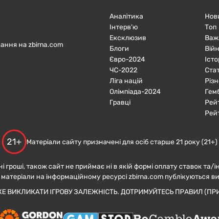
Аналітика
Нов
Інтерв'ю
Топ
Ексклюзив
Важ
ання на zbirna.com
Блоги
Війн
Євро-2024
Істо
ЧC-2022
Ста
Ліга націй
Різн
Олімпіада-2024
Гем
Гравці
Рей
Рей
21+
Матеріали сайту призначені для осіб старше 21 року (21+)
ні гроші, також сайт не приймає ні в якій формі оплату ставок та/і
 матеріали на інформаційному ресурсі zbirna.com публікуються в
ЖЕ ВИКЛИКАТИ ІГРОВУ ЗАЛЕЖНІСТЬ. ДОТРИМУЙТЕСЬ ПРАВИЛ (ПРИ