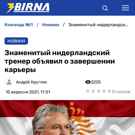
команда №1
новини
Знаменитый нидерландский тренер объявил о завершении карьеры
НОВИНИ
НОВИНИ
АНАЛІТИКА
Знаменитый нидерландский
тренер объявил о завершении
ІНТЕРВ'Ю
карьеры
РІЗНЕ
Андрій Кругляк
2225
★
★
★
★
★
★
★
★
★
★
0 голосів
10 вересня 2021, 17:01
БУКМЕКЕРИ