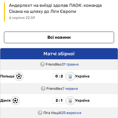
Андерлехт на виїзді здолав ПАОК: команда
Сікана на шляху до Ліги Європи
6 серпня 22:59
Всі новини
Матчі збірної
Friendlies
31 травня
Польща
Україна
0 : 2
Friendlies
7 червня
Данія
Україна
2 : 1
Ліга Націй
25 вересня