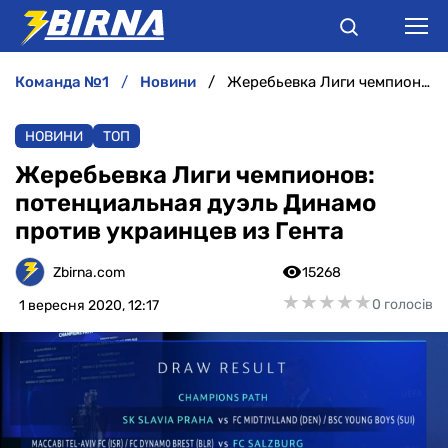
команда №1
новини
Жеребьевка Лиги чемпионов: потенциальная дуэль Динамо против украинцев из Гента
НОВИНИ
НОВИНИ
ТОП
АНАЛІТИКА
Жеребьевка Лиги чемпионов:
потенциальная дуэль Динамо
ІНТЕРВ'Ю
против украинцев из Гента
РІЗНЕ
Zbirna.com
15268
★
★
★
★
★
★
★
★
★
★
0 голосів
1 вересня 2020, 12:17
БУКМЕКЕРИ