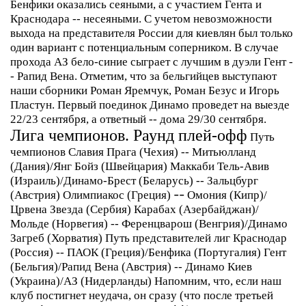
Бенфики оказались сеяными, а с участием Гента и
Краснодара -- несеяными. С учетом невозможности
выхода на представителя России для киевлян был только
один вариант с потенциальным соперником.
В случае
прохода АЗ бело-синие сыграет с лучшим в дуэли Гент -
- Рапид Вена. Отметим, что за бельгийцев выступают
наши сборники Роман Яремчук, Роман Безус и Игорь
Пластун. Первый поединок Динамо проведет на выезде
22/23 сентября, а ответный -- дома 29/30 сентября.
Лига чемпионов. Раунд плей-офф
Путь
чемпионов
Славия Прага (Чехия) -- Митьюлланд
(Дания)/Янг Бойз (Швейцария)
Маккаби Тель-Авив
(Израиль)/Динамо-Брест (Беларусь) -- Зальцбург
(Австрия)
Олимпиакос (Греция)
--
Омония (Кипр)/
Црвена Звезда (Сербия)
Карабах (Азербайджан)/
Мольде (Норвегия) -- Ференцварош (Венгрия)/Динамо
Загреб (Хорватия)
Путь представителей лиг
Краснодар
(Россия) -- ПАОК (Греция)/Бенфика (Португалия)
Гент
(Бельгия)/Рапид Вена (Австрия) --
Динамо Киев
(Украина)/
АЗ (Нидерланды)
Напомним, что, если наш
клуб постигнет неудача, он сразу (что после третьей