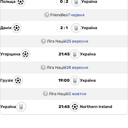
Польща
Україна
0 : 2
Friendlies
7 червня
Данія
Україна
2 : 1
Ліга Націй
25 вересня
Угорщина
Україна
21:45
Ліга Націй
28 вересня
Грузія
Україна
19:00
Ліга Націй
2 жовтня
Україна
Northern Ireland
21:45