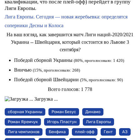
квалификации, что после плей-офф) перейдет в группу
Лиги Европы.
Лига Европы. Сегодня — новая жеребьевка: определятся
соперники Десны и Колоса
На ваш взгляд, как завершится матч Лиги наций-2020/2021
Украина -- Швейцария, который состоится во Львове 3
сентября?
Победой сборной Украины
(80%, проголосовало: 1 420)
Вничью
(15%, проголосовало: 268)
Победой сборной Швейцарии
(5%, проголосовало: 90)
Всего голосов:
1 778
Загрузка ...
сборная Украины
Роман Безус
Динамо
Роман Яремчук
Игорь Пластун
Лига Европы
Лига чемпионов
Бенфика
плей-офф
Гент
АЗ