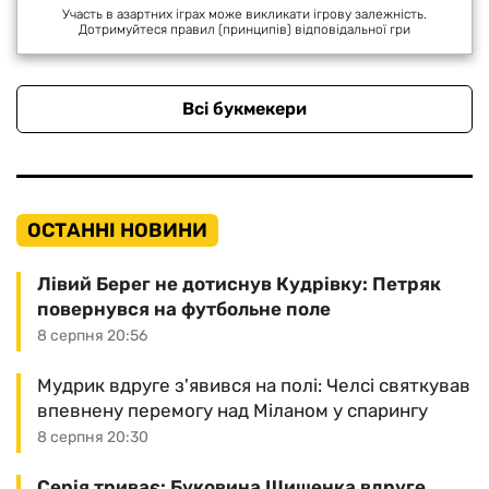
Участь в азартних іграх може викликати ігрову залежність.
Дотримуйтеся правил (принципів) відповідальної гри
Всі букмекери
ОСТАННІ НОВИНИ
Лівий Берег не дотиснув Кудрівку: Петряк
повернувся на футбольне поле
8 серпня 20:56
Мудрик вдруге з'явився на полі: Челсі святкував
впевнену перемогу над Міланом у спарингу
8 серпня 20:30
Серія триває: Буковина Шищенка вдруге