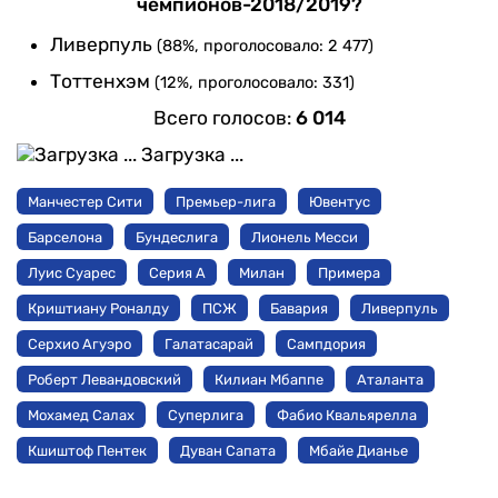
чемпионов-2018/2019?
Ливерпуль
(88%, проголосовало: 2 477)
Тоттенхэм
(12%, проголосовало: 331)
Всего голосов:
6 014
Загрузка ...
Манчестер Сити
Премьер-лига
Ювентус
Барселона
Бундеслига
Лионель Месси
Луис Суарес
Серия А
Милан
Примера
Криштиану Роналду
ПСЖ
Бавария
Ливерпуль
Серхио Агуэро
Галатасарай
Сампдория
Роберт Левандовский
Килиан Мбаппе
Аталанта
Мохамед Салах
Суперлига
Фабио Квальярелла
Кшиштоф Пентек
Дуван Сапата
Мбайе Дианье