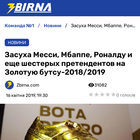
команда №1
новини
Засуха Месси, Мбаппе, Роналду и еще шестерых претендентов на Золотую бутсу-2018/2019
НОВИНИ
НОВИНИ
АНАЛІТИКА
Засуха Месси, Мбаппе, Роналду и
еще шестерых претендентов на
ІНТЕРВ'Ю
Золотую бутсу-2018/2019
РІЗНЕ
Zbirna.com
31082
★
★
★
★
★
★
★
★
★
★
0 голосів
16 квітня 2019, 19:30
БУКМЕКЕРИ