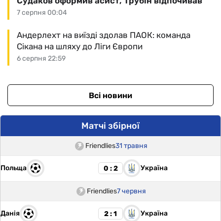
Судаков оформив асист, Трубін відпочивав
7 серпня 00:04
Андерлехт на виїзді здолав ПАОК: команда
Сікана на шляху до Ліги Європи
6 серпня 22:59
Всі новини
Матчі збірної
Friendlies
31 травня
Польща
Україна
0 : 2
Friendlies
7 червня
Данія
Україна
2 : 1