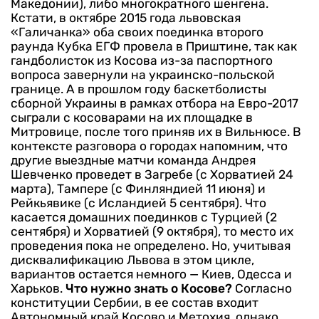
Македонии), либо многократного шенгена.
Кстати, в октябре 2015 года львовская
«Галичанка» оба своих поединка второго
раунда Кубка ЕГФ провела в Приштине, так как
гандболисток из Косова из-за паспортного
вопроса завернули на украинско-польской
границе. А в прошлом году баскетболисты
сборной Украины в рамках отбора на Евро-2017
сыграли с косоварами на их площадке в
Митровице, после того приняв их в Вильнюсе. В
контексте разговора о городах напомним, что
другие выездные матчи команда Андрея
Шевченко проведет в Загребе (с Хорватией 24
марта), Тампере (с Финляндией 11 июня) и
Рейкьявике (с Исландией 5 сентября). Что
касается домашних поединков с Турцией (2
сентября) и Хорватией (9 октября), то место их
проведения пока не определено. Но, учитывая
дисквалификацию Львова в этом цикле,
вариантов остается немного — Киев, Одесса и
Харьков.
Что нужно знать о Косове?
Согласно
конституции Сербии, в ее состав входит
Автономный край Косово и Метохия, однако