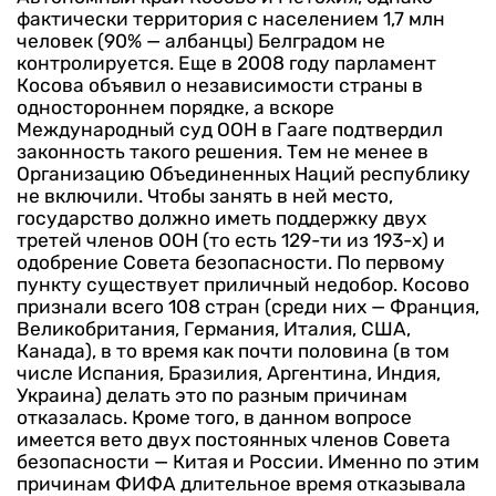
фактически территория с населением 1,7 млн
человек (90% — албанцы) Белградом не
контролируется. Еще в 2008 году парламент
Косова объявил о независимости страны в
одностороннем порядке, а вскоре
Международный суд ООН в Гааге подтвердил
законность такого решения. Тем не менее в
Организацию Объединенных Наций республику
не включили. Чтобы занять в ней место,
государство должно иметь поддержку двух
третей членов ООН (то есть 129-ти из 193-х) и
одобрение Совета безопасности. По первому
пункту существует приличный недобор. Косово
признали всего 108 стран (среди них — Франция,
Великобритания, Германия, Италия, США,
Канада), в то время как почти половина (в том
числе Испания, Бразилия, Аргентина, Индия,
Украина) делать это по разным причинам
отказалась. Кроме того, в данном вопросе
имеется вето двух постоянных членов Совета
безопасности — Китая и России. Именно по этим
причинам ФИФА длительное время отказывала