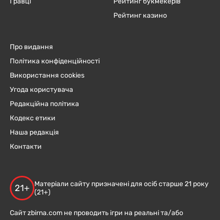
Гравці
Рейтинг букмекерів
Рейтинг казино
Про видання
Політика конфіденційності
Використання cookies
Угода користувача
Редакційна політика
Кодекс етики
Наша редакція
Контакти
Матеріали сайту призначені для осіб старше 21 року
21+
(21+)
Сайт zbirna.com не проводить ігри на реальні та/або