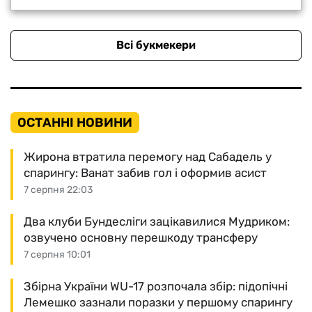
Всі букмекери
ОСТАННІ НОВИНИ
Жирона втратила перемогу над Сабадель у
спарингу: Ванат забив гол і оформив асист
7 серпня 22:03
Два клуби Бундесліги зацікавилися Мудриком:
озвучено основну перешкоду трансферу
7 серпня 10:01
Збірна України WU-17 розпочала збір: підопічні
Лемешко зазнали поразки у першому спарингу