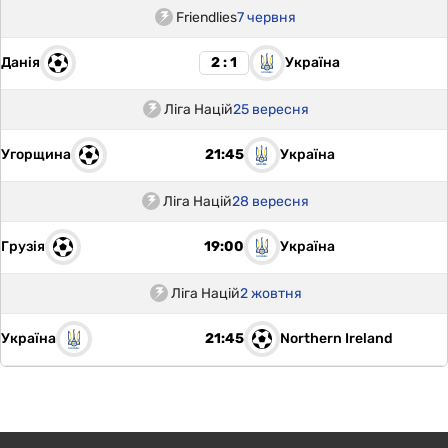
Friendlies
7 червня
Данія
Україна
2 : 1
Ліга Націй
25 вересня
Угорщина
Україна
21:45
Ліга Націй
28 вересня
Грузія
Україна
19:00
Ліга Націй
2 жовтня
Україна
Northern Ireland
21:45