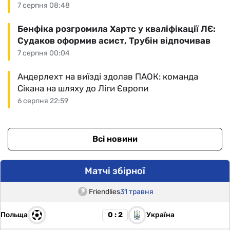
7 серпня 08:48
Бенфіка розгромила Хартс у кваліфікації ЛЄ:
Судаков оформив асист, Трубін відпочивав
7 серпня 00:04
Андерлехт на виїзді здолав ПАОК: команда
Сікана на шляху до Ліги Європи
6 серпня 22:59
Всі новини
Матчі збірної
Friendlies
31 травня
Польща
Україна
0 : 2