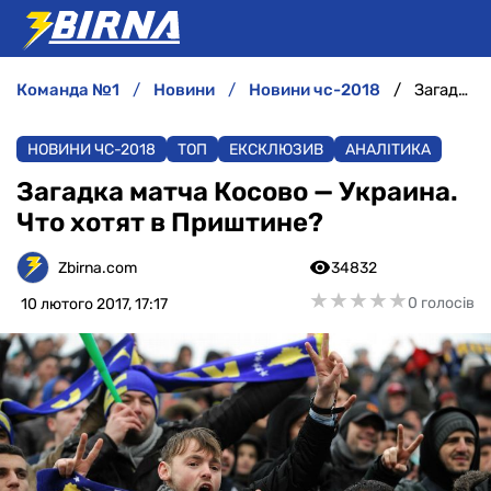
команда №1
новини
новини чс-2018
Загадка матча Косово — Украина. Что хотят в Приштине?
НОВИНИ
НОВИНИ ЧС-2018
ТОП
ЕКСКЛЮЗИВ
АНАЛІТИКА
АНАЛІТИКА
Загадка матча Косово — Украина.
Что хотят в Приштине?
ІНТЕРВ'Ю
Zbirna.com
34832
РІЗНЕ
★
★
★
★
★
★
★
★
★
★
0 голосів
10 лютого 2017, 17:17
БУКМЕКЕРИ