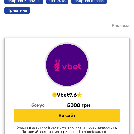
сборная Украины
ЧМ-2018
сборная Косова
Приштина
Реклама
Vbet
9.6
5000 грн
бонус
На сайт
Участь в азартних іграх може викликати ігрову залежність.
Дотримуйтеся правил (принципів) відповідальної гри