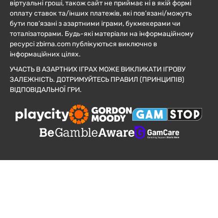
віртуальні гроші, також сайт не приймає ні в якій формі
оплату ставок та/інших платежів, які пов’язані/можуть
бути пов’язані з азартними іграми, букмекерами чи
тоталізаторами. Будь-які матеріали на інформаційному
ресурсі zbirna.com публікуються виключно в
інформаційних цілях.
УЧАСТЬ В АЗАРТНИХ ІГРАХ МОЖЕ ВИКЛИКАТИ ІГРОВУ
ЗАЛЕЖНІСТЬ. ДОТРИМУЙТЕСЬ ПРАВИЛ (ПРИНЦИПІВ)
ВІДПОВІДАЛЬНОЇ ГРИ.