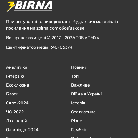
При цитуванні та використанні будь-яких матеріалів
посилання на zbirna.com обов'язкове
Всі права захищені © 2017 - 2026 ТОВ «ПМХ»
Ідентифікатор медіа R40-06374
Аналітика
Новини
Інтерв'ю
Топ
Ексклюзив
Важливе
Блоги
Війна в Україні
Євро-2024
Історія
ЧC-2022
Статистика
Ліга націй
Різне
Олімпіада-2024
Гемблінг