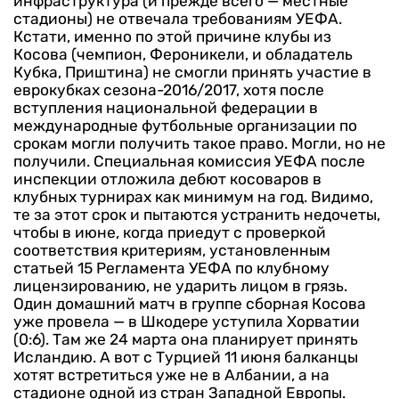
инфраструктура (и прежде всего — местные
стадионы) не отвечала требованиям УЕФА.
Кстати, именно по этой причине клубы из
Косова (чемпион, Фероникели, и обладатель
Кубка, Приштина) не смогли принять участие в
еврокубках сезона-2016/2017, хотя после
вступления национальной федерации в
международные футбольные организации по
срокам могли получить такое право. Могли, но не
получили. Специальная комиссия УЕФА после
инспекции отложила дебют косоваров в
клубных турнирах как минимум на год. Видимо,
те за этот срок и пытаются устранить недочеты,
чтобы в июне, когда приедут с проверкой
соответствия критериям, установленным
статьей 15 Регламента УЕФА по клубному
лицензированию, не ударить лицом в грязь.
Один домашний матч в группе сборная Косова
уже провела — в Шкодере уступила Хорватии
(0:6). Там же 24 марта она планирует принять
Исландию. А вот с Турцией 11 июня балканцы
хотят встретиться уже не в Албании, а на
стадионе одной из стран Западной Европы.