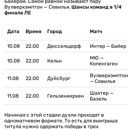
Байером. Самой равной называют пару
Вулверхэмптон — Севилья.
Шансы команд в 1/4
финала ЛЕ
Дата
Время
Город
Матч
10.08
22.00
Дюссельдорф
Интер — Байер
МЮ —
10.08
22.00
Кельн
Копенгаген
Вулверхэмптон
11.08
22.00
Дуйсбург
— Севилья
Шахтер —
11.08
22.00
Гельзенкирхен
Базель
Начиная с этой стадии дуэли проходят в
одноматчевом формате. То есть для выигрыша
титула нужно одержать победы в трех