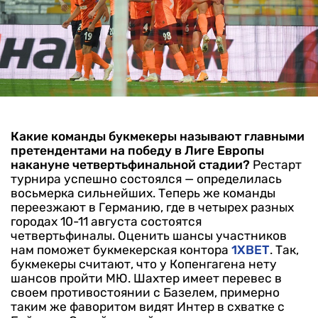
Какие команды букмекеры называют главными
претендентами на победу в Лиге Европы
накануне четвертьфинальной стадии?
Рестарт
турнира успешно состоялся — определилась
восьмерка сильнейших. Теперь же команды
переезжают в Германию, где в четырех разных
городах 10-11 августа состоятся
четвертьфиналы. Оценить шансы участников
нам поможет букмекерская контора
1XBET
.
Так,
букмекеры считают, что у Копенгагена нету
шансов пройти МЮ. Шахтер имеет перевес в
своем противостоянии с Базелем, примерно
таким же фаворитом видят Интер в схватке с