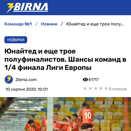
команда №1
новини
Юнайтед и еще трое полуфиналистов. Шансы команд в 1/4 финала Лиги Европы
НОВИНИ
НОВИНИ
АНАЛІТИКА
Юнайтед и еще трое
полуфиналистов. Шансы команд в
ІНТЕРВ'Ю
1/4 финала Лиги Европы
РІЗНЕ
Zbirna.com
41717
★
★
★
★
★
★
★
★
★
★
0 голосів
10 серпня 2020, 10:01
БУКМЕКЕРИ