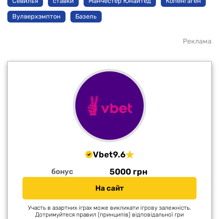
Севилья
ставки
Манчестер Юнайтед
Копенгаген
Вулверхэмптон
Базель
Реклама
Vbet
9.6
5000 грн
бонус
На сайт
Участь в азартних іграх може викликати ігрову залежність.
Дотримуйтеся правил (принципів) відповідальної гри