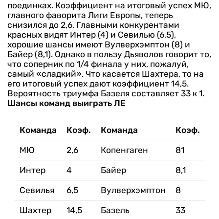
поединках.
Коэффициент на итоговый успех МЮ,
главного фаворита Лиги Европы, теперь
снизился до 2,6. Главными конкурентами
красных видят Интер (4) и Севилью (6,5),
хорошие шансы имеют Вулверхэмптон (8) и
Байер (8,1). Однако в пользу Дьяволов говорит то,
что соперник по 1/4 финала у них, пожалуй,
самый «сладкий».
Что касается Шахтера, то на
его итоговый успех дают коэффициент 14,5.
Вероятность триумфа Базеля составляет 33 к 1.
Шансы команд выиграть ЛЕ
Команда
Коэф.
Команда
Коэф.
МЮ
2,6
Копенгаген
81
Интер
4
Байер
8,1
Севилья
6,5
Вулверхэмптон
8
Шахтер
14,5
Базель
33